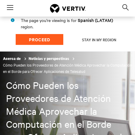
Menu
Op
sea
Spanish (LATAM)
The page you're viewing is for
mod
region.
PROCEED
STAY IN MY REGION
Acerca de
Noticias y perspectivas
Cómo Pueden los Proveedores de Atención Médica Aprovechar la Computación
en el Borde para Ofrecer Aplicaciones de Telesalud
Cómo Pueden los
Proveedores de Atención
Médica Aprovechar la
Computación en el Borde