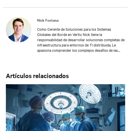
Nick Fontana
Como Gerente de Soluciones para los Sistemas
Globales del Borde en Vertiv, Nick tiene la
responsabilidad de desarrollar soluciones completas de
infraestructura para entornos de TI distribuida. Le
apasiona comprender los complejos desafíos de las
aplicaciones de centros de datos y en el borde de la red,
y ofrece recomendaciones diseñadas por expertos para
hacer frente a los desafíos más comunes en la industria.
Como ingeniero industrial, cuenta con una perspectiva
Artículos relacionados
incomparable sobre la importancia de implementar
sólidas bases de TI para impulsar la continuidad
empresarial.