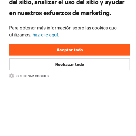
del sitio, analizar el uso del sitio y ayudar
RECURSOS
en nuestros esfuerzos de marketing.
SOPORTE
Para obtener más información sobre las cookies que
utilizamos,
haz clic aquí.
CORPORATIVO
Aceptar todo
Rechazar todo
GESTIONAR COOKIES
SÍGANOS
Insta
•
•
Términos de uso
Politica Global de Privacidad y Cookies
Declaración de
accesibilidad
©
2026 Vertiv Group Corp. Todos los derechos reservados.