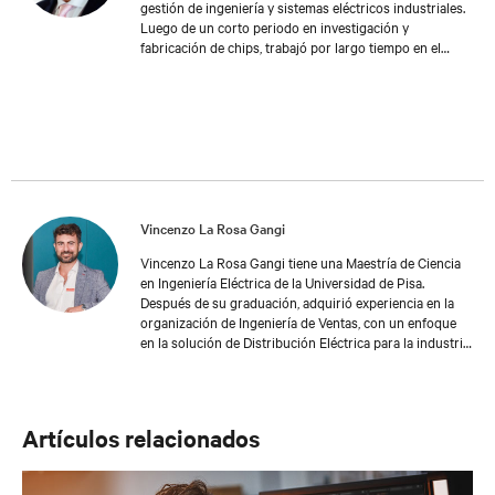
gestión de ingeniería y sistemas eléctricos industriales.
Luego de un corto periodo en investigación y
fabricación de chips, trabajó por largo tiempo en el
mundo de los servicios críticos de UPS y Gestión &
Ingeniería. Es un gran conocedor de las necesidades
eléctricas y mecánicas de los clientes exigentes de todo
el mundo, tanto desde el punto de vista de servicios
como de alimentación en centros de datos antiguos y
nuevos. Russell cuenta con amplia experiencia y
conocimientos.
Vincenzo La Rosa Gangi
Vincenzo La Rosa Gangi tiene una Maestría de Ciencia
en Ingeniería Eléctrica de la Universidad de Pisa.
Después de su graduación, adquirió experiencia en la
organización de Ingeniería de Ventas, con un enfoque
en la solución de Distribución Eléctrica para la industria
y las aplicaciones de construcción. Se unió a Vertiv en
2019 como Gerente de Ofertas y desarrolló el portafolio
de Vertiv EMEA en soluciones PSD. Actualmente, trabaja
en el desarrollo de la solución PSD de Vertiv en el
Artículos relacionados
mercado EMEA.