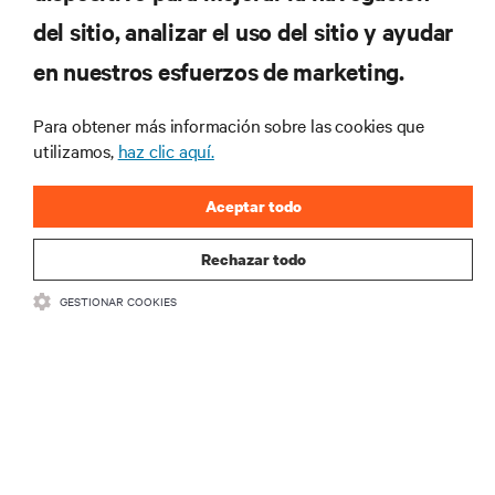
del sitio, analizar el uso del sitio y ayudar
RECURSOS
en nuestros esfuerzos de marketing.
SOPORTE
Para obtener más información sobre las cookies que
utilizamos,
haz clic aquí.
CORPORATIVO
Aceptar todo
Rechazar todo
GESTIONAR COOKIES
SÍGANOS
Insta
•
•
Términos de uso
Politica Global de Privacidad y Cookies
Declaración de
accesibilidad
©
2026 Vertiv Group Corp. Todos los derechos reservados.