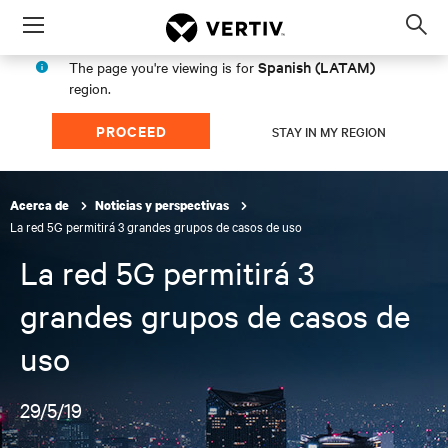
Menu
Op
sea
Spanish (LATAM)
The page you're viewing is for
mod
region.
PROCEED
STAY IN MY REGION
Acerca de
Noticias y perspectivas
La red 5G permitirá 3 grandes grupos de casos de uso
La red 5G permitirá 3
grandes grupos de casos de
uso
29/5/19