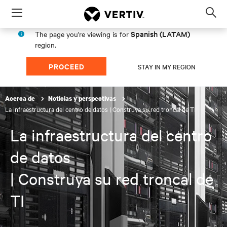
Menu
Op
sea
Spanish (LATAM)
The page you're viewing is for
mod
region.
PROCEED
STAY IN MY REGION
Acerca de
Noticias y perspectivas
La infraestructura del centro de datos | Construya su red troncal de TI
La infraestructura del centro
de datos
| Construya su red troncal de
TI