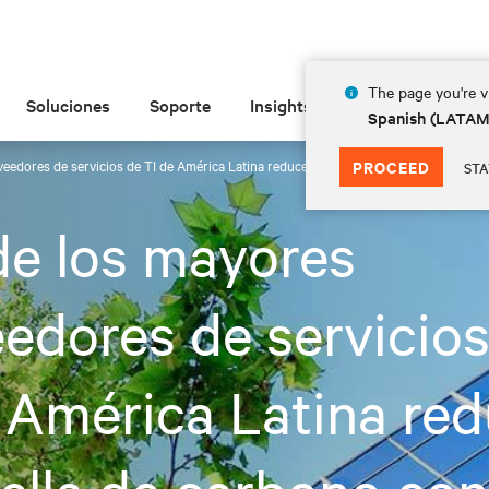
The page you're vi
Soluciones
Soporte
Insights
Acerca de
Spanish (LATA
edores de servicios de TI de América Latina reduce su huella de carbono con las so
PROCEED
STA
e los mayores
edores de servicios
 América Latina re