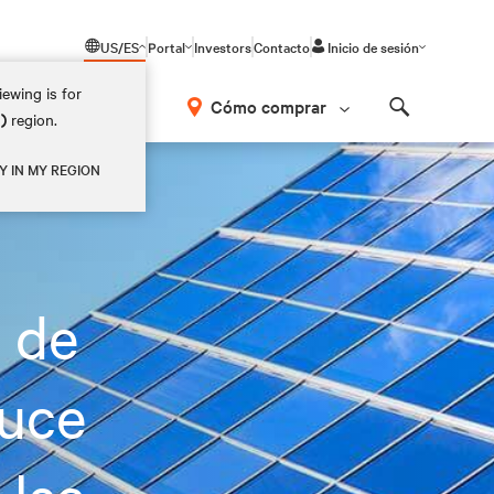
US/ES
Portal
Investors
Contacto
Inicio de sesión
ewing is for
Cómo comprar
M)
region.
Search
luciones de Vertiv.
Y IN MY REGION
 de
duce