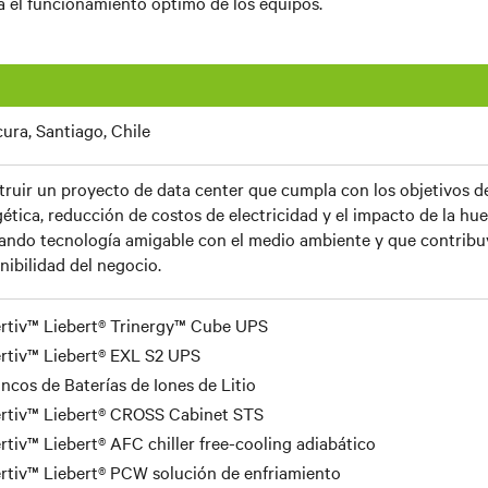
a el funcionamiento óptimo de los equipos.
cura, Santiago, Chile
ruir un proyecto de data center que cumpla con los objetivos de
ética, reducción de costos de electricidad y el impacto de la hue
zando tecnología amigable con el medio ambiente y que contribuy
nibilidad del negocio.
rtiv™ Liebert® Trinergy™ Cube UPS
rtiv™ Liebert® EXL S2 UPS
ncos de Baterías de Iones de Litio
rtiv™ Liebert® CROSS Cabinet STS
rtiv™ Liebert® AFC chiller free-cooling adiabático
rtiv™ Liebert® PCW solución de enfriamiento