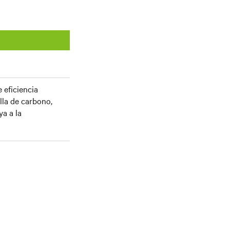
 eficiencia
lla de carbono,
a a la