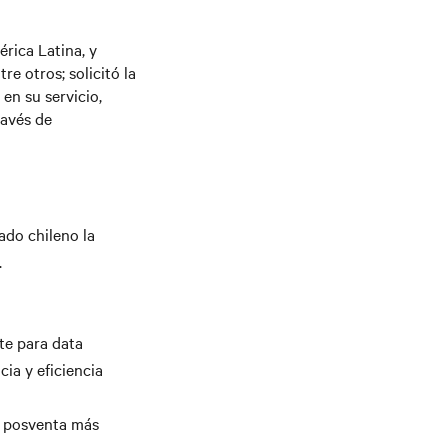
rica Latina, y
re otros; solicitó la
en su servicio,
ravés de
ado chileno la
.
te para data
ia y eficiencia
io posventa más