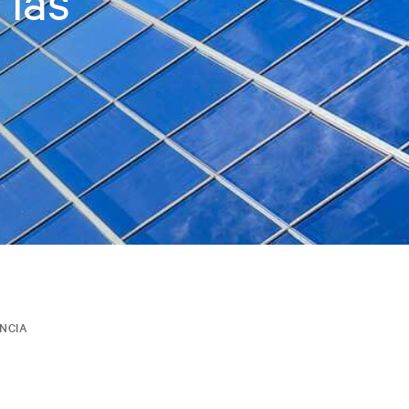
 las
ENCIA