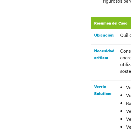
rigurosos par
Resumen del Caso
Quili
:​
Ubicación
Const
Necesidad
energ
crítica:
utili
soste
Vertiv
Ve
Solution:
Ve
Ba
Ve
Ve
Ve