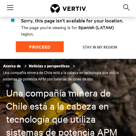
Menu
Op
sea
Sorry, this page isn't available for your location.
mod
Spanish (LATAM)
The page you're viewing is for
region.
PROCEED
STAY IN MY REGION
Acerca de
Noticias y perspectivas
Una compañía minera de Chile está a la cabeza en tecnología que utiliza
sistemas de potencia APM con baterías de iones de litio
Una compañía minera de
Chile está a la cabeza en
tecnología que utiliza
sistemas de potencia APM