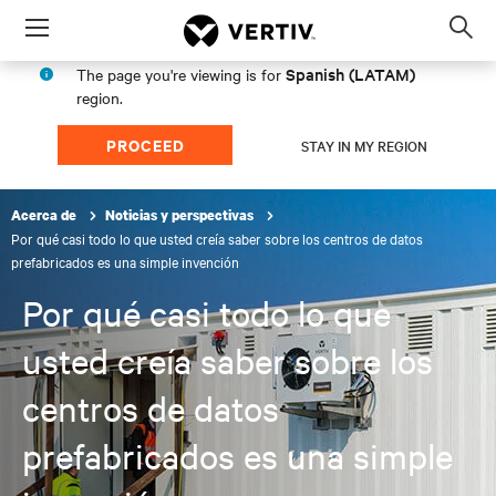
Menu
Op
sea
Spanish (LATAM)
The page you're viewing is for
mod
region.
PROCEED
STAY IN MY REGION
Acerca de
Noticias y perspectivas
Por qué casi todo lo que usted creía saber sobre los centros de datos
prefabricados es una simple invención
Por qué casi todo lo que
usted creía saber sobre los
centros de datos
prefabricados es una simple