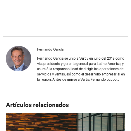
Fernando García
Fernando García se unió a Vertiv en julio del 2018 como
vicepresidente y gerente general para Latino América, y
asumió la responsabilidad de dirigir las operaciones de
servicios y ventas, así como el desarrollo empresarial en
la región. Antes de unirse a Vertiv, Fernando ocupó
diversos puestos de liderazgo en compañías de
tecnología alrededor del mundo. Estos incluyen el
puesto de director ejecutivo en Ingenium Latino
América, en San José, Costa Rica, donde consolidó a la
Artículos relacionados
compañía como el líder regional en diseño,
construcción y operación de centros de datos. Se
desempeñó como vicepresidente global en Cooling
Business de APC Schneider Electric ITB en Padova,
Italia, donde dirigió la adquisición de Uniflair SpA.