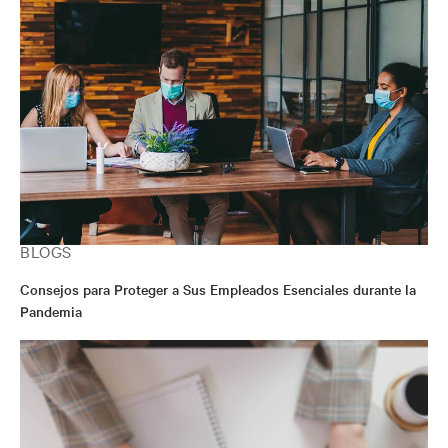
También ocupó el puesto de vicepresidente para
América Latina en APC Schneider Electric IT, en Miami,
Florida, donde dirigió la adquisición de Microsol -
Brasil, entre otras compañías. Además, ocupó el puesto
de director nacional en APC Corp, en Madrid, España,
así como otros cargos ejecutivos en compañías como
ACER, Texas Instruments e ICL. Fernando participa en
diversas asociaciones de la industria y está enfocado en
ayudar a las instituciones públicas y privadas a ser más
eficientes con los recursos de TI. Fernando obtuvo una
Maestría Ejecutiva en Administración de Empresas en la
IESE Business School en Barcelona, una licenciatura en
Ingeniería de Telecomunicaciones en la Universidad de
Alcalá de Henares, en España y una maestría en
BLOGS
Recursos Humanos en la Escuela de Negocios CAI, en
Zaragoza, España.
Consejos para Proteger a Sus Empleados Esenciales durante la
Pandemia