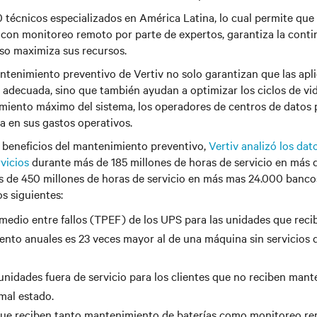
 técnicos especializados en América Latina, lo cual permite que 
con monitoreo remoto por parte de expertos, garantiza la conti
uso maximiza sus recursos.
ntenimiento preventivo de Vertiv no solo garantizan que las apli
adecuada, sino que también ayudan a optimizar los ciclos de vid
imiento máximo del sistema, los operadores de centros de datos
a en sus gastos operativos.
s beneficios del mantenimiento preventivo,
Vertiv analizó los dat
vicios
durante más de 185 millones de horas de servicio en más
s de 450 millones de horas de servicio en más mas 24.000 bancos
os siguientes:
medio entre fallos (TPEF) de los UPS para las unidades que recib
nto anuales es 23 veces mayor al de una máquina sin servicios
 unidades fuera de servicio para los clientes que no reciben man
 mal estado.
 que reciben tanto mantenimiento de baterías como monitoreo r