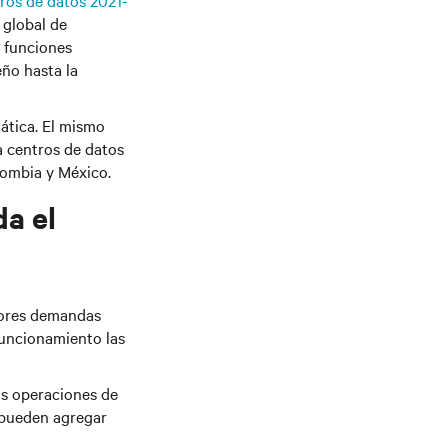
tros de datos 2021-
 global de
0 funciones
eño hasta la
ática. El mismo
a centros de datos
lombia y México.
da el
yores demandas
funcionamiento las
las operaciones de
 pueden agregar