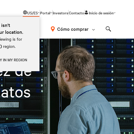
US/ES
Portal
Investors
Contacto
Inicio de sesión
 isn't
Cómo comprar
ur location.
Search
ewing is for
M)
region.
Y IN MY REGION
ez de
datos