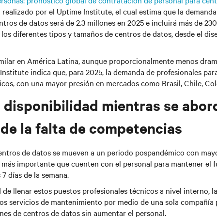
personas: pronóstico global de contratación de personal para cen
 realizado por el Uptime Institute, el cual estima que la demanda
ntros de datos será de 2.3 millones en 2025 e incluirá más de 23
 los diferentes tipos y tamaños de centros de datos, desde el dis
similar en América Latina, aunque proporcionalmente menos dram
Institute indica que, para 2025, la demanda de profesionales par
nicos, con una mayor presión en mercados como Brasil, Chile, Co
a disponibilidad mientras se abor
de la falta de competencias
centros de datos se mueven a un periodo pospandémico con ma
so más importante que cuenten con el personal para mantener el 
s 7 días de la semana.
 de llenar estos puestos profesionales técnicos a nivel interno, 
los servicios de mantenimiento por medio de una sola compañía
ones de centros de datos sin aumentar el personal.