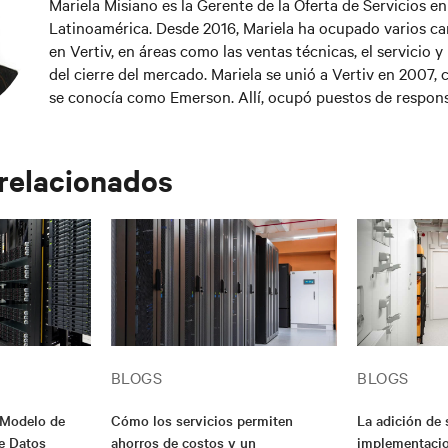
Mariela Misiano es la Gerente de la Oferta de Servicios en
Latinoamérica. Desde 2016, Mariela ha ocupado varios ca
en Vertiv, en áreas como las ventas técnicas, el servicio 
del cierre del mercado. Mariela se unió a Vertiv en 2007,
se conocía como Emerson. Allí, ocupó puestos de respon
Gerente de Cuentas de Servicios, donde tuvo a su cargo l
sector comercial. Mariela tiene un título en Ingeniera Quí
Universidad de Buenos Aires y una Maestría en Administ
 relacionados
de la Universidad Torcuato Di Tella, en Buenos Aires, Arg
BLOGS
BLOGS
Modelo de
Cómo los servicios permiten
La adición de 
e Datos
ahorros de costos y un
implementacio