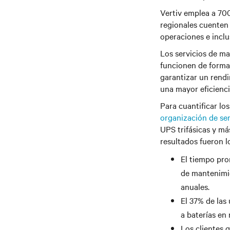
Vertiv emplea a 700
regionales cuenten 
operaciones e incl
Los servicios de ma
funcionen de forma 
garantizar un rend
una mayor eficienci
Para cuantificar lo
organización de ser
UPS trifásicas y má
resultados fueron l
El tiempo pro
de mantenimie
anuales.
El 37% de las
a baterías en
Los clientes