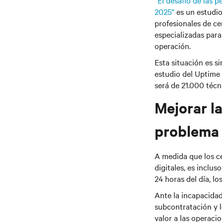
“El desafío de las 
2025”
es un estudio
profesionales de ce
especializadas para
operación.
Esta situación es 
estudio del Uptime 
será de 21.000 téc
Mejorar l
problema 
A medida que los 
digitales, es inclu
24 horas del día, lo
Ante la incapacidad
subcontratación y 
valor a las operaci