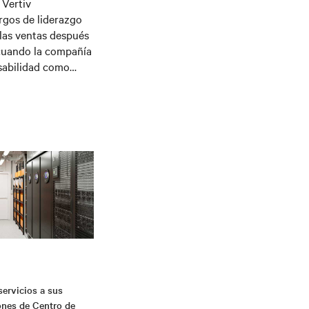
 Vertiv
rgos de liderazgo
y las ventas después
 cuando la compañía
sabilidad como
as actividades en el
mica de la
ración de Empresas
entina.
servicios a sus
nes de Centro de