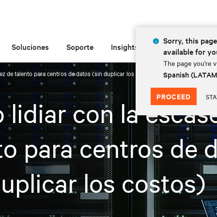
Sorry, this page
Soluciones
Soporte
Insights
Acerca de
available for yo
The page you're vi
ez de talento para centros de datos (sin duplicar los costos)
Spanish (LATA
PROCEED
STA
lidiar con la escas
to para centros de 
duplicar los costos)