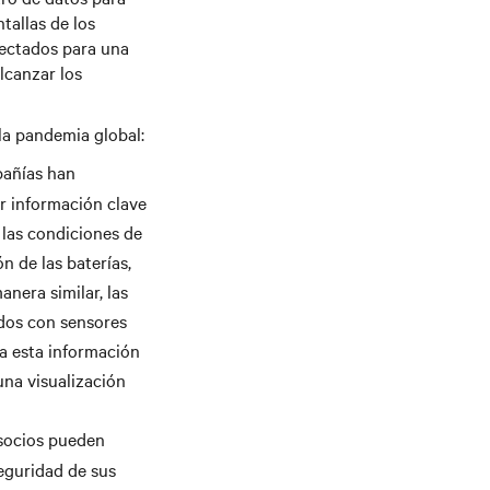
tallas de los
ectados para una
lcanzar los
la pandemia global:
añías han
r información clave
 las condiciones de
ón de las baterías,
nera similar, las
ados con sensores
a esta información
una visualización
 socios pueden
seguridad de sus