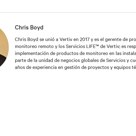
Chris Boyd
Chris Boyd se unió a Vertiv en 2017 y es el gerente de pr
monitoreo remoto y los Servicios LIFE™ de Vertiv; es res
implementación de productos de monitoreo en las instal
parte de la unidad de negocios globales de Servicios y c
años de experiencia en gestión de proyectos y equipos té
especialmente en aquellos centrados en sistemas eléctrico
las Cosas. Boyd tiene una Licenciatura en Ingeniería Eléc
Universidad Tecnológica de Michigan y una Maestría en 
Empresas (MBA) con énfasis en mercadeo de la Escuela d
de la Universidad de Indiana.