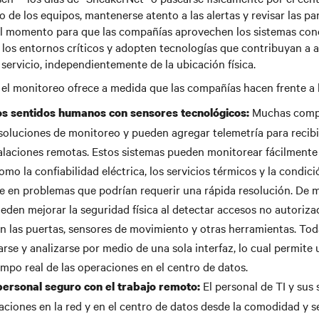
 de los equipos, mantenerse atento a las alertas y revisar las pan
el momento para que las compañías aprovechen los sistemas con
e los entornos críticos y adopten tecnologías que contribuyan a a
 servicio, independientemente de la ubicación física.
e el monitoreo ofrece a medida que las compañías hacen frente a 
Muchas comp
s sentidos humanos con sensores tecnológicos:
soluciones de monitoreo y pueden agregar telemetría para recibi
talaciones remotas. Estos sistemas pueden monitorear fácilmente
omo la confiabilidad eléctrica, los servicios térmicos y la condici
e en problemas que podrían requerir una rápida resolución. De ma
den mejorar la seguridad física al detectar accesos no autoriz
n las puertas, sensores de movimiento y otras herramientas. Tod
rse y analizarse por medio de una sola interfaz, lo cual permite 
empo real de las operaciones en el centro de datos.
El personal de TI y sus
personal seguro con el trabajo remoto:
aciones en la red y en el centro de datos desde la comodidad y 