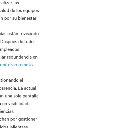
alizar las
alud de los equipos
an por su bienestar
as están revisando
. Después de todo,
 empleados
llar redundancia en
onitoreo remoto
tionando el
parencia. La actual
an una sola pantalla
cen visibilidad.
iencias.
uchan por gestionar
idos
. Mientras