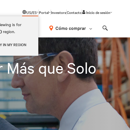
US/ES
Portal
Investors
Contacto
Inicio de sesión
ewing is for
Cómo comprar
M)
region.
Search
Y IN MY REGION
r Más que Solo