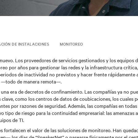
ACIÓN DE INSTALACIONES
MONITOREO
nuevo. Los proveedores de servicios gestionados y los equipos d
eo por años para gestionar las redes y la infraestructura crítica,
riodos de inactividad no previstos y hacer frente rápidamente 
s —todo de manera remota—.
n una era de decretos de confinamiento. Las compañías ya no pue
s clave, como los centros de datos de coubicaciones, los cuales p
tantes por razones de seguridad. Además, las compañías en todas 
o tipo de riesgo para la continuidad empresarial: las amenazas a 
uipos de TI.
s fortalecen el valor de las soluciones de monitoreo. Han qued
en— los días de “SneakerNet” o pasearse físicamente por el cent