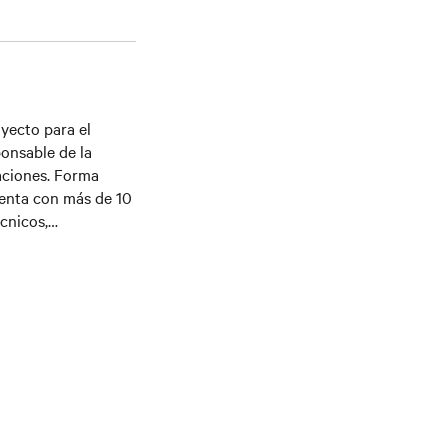
oyecto para el
ponsable de la
aciones. Forma
uenta con más de 10
cnicos,
s y el Internet de
trica (BSEE) de la
Administración de
e Negocios Kelley