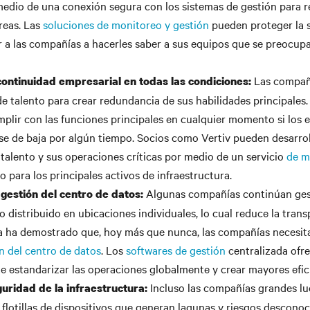
edio de una conexión segura con los sistemas de gestión para re
areas. Las
soluciones de monitoreo y gestión
pueden proteger la s
r a las compañías a hacerles saber a sus equipos que se preocup
Las compañí
continuidad empresarial en todas las condiciones:
e talento para crear redundancia de sus habilidades principales
umplir con las funciones principales en cualquier momento si los
se de baja por algún tiempo. Socios como Vertiv pueden desarro
talento y sus operaciones críticas por medio de un servicio
de m
 para los principales activos de infraestructura.
Algunas compañías continúan ges
 gestión del centro de datos:
 distribuido en ubicaciones individuales, lo cual reduce la trans
ria ha demostrado que, hoy más que nunca, las compañías necesit
n del centro de datos
. Los
softwares de gestión
centralizada ofre
te estandarizar las operaciones globalmente y crear mayores efic
Incluso las compañías grandes l
guridad de la infraestructura:
 flotillas de dispositivos que generan lagunas y riesgos
desconoc