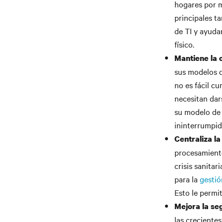
hogares por m
principales t
de TI y ayuda
físico.
Mantiene la 
sus modelos d
no es fácil c
necesitan dar
su modelo de 
ininterrumpido
Centraliza la
procesamiento
crisis sanita
para la
gestió
Esto le permi
Mejora la se
las crecientes