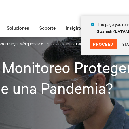
The page you're vi
Soluciones
Soporte
Insights
Acerca de
Spanish (LATA
eo Proteger Más que Solo el Equipo durante una Pandemia?
PROCEED
STA
 Monitoreo Protege
te una Pandemia?