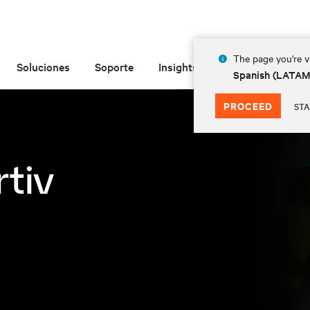
The page you're vi
Soluciones
Soporte
Insights
Acerca de
Spanish (LATA
PROCEED
STA