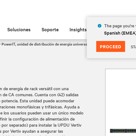
The page you're v
Soluciones
Soporte
Insights
Acerca de las
Spanish (EMEA
PowerIT, unidad de distribución de energía universal
VP4UU0A1
PROCEED
ST
 de energía de rack versátil con una
ón de CA comunes. Cuenta con (42) salidas
 potencia. Esta unidad puede acomodar
aciones monofásicas y trifásicas. Ayuda a
que los usuarios pueden usar un único modelo
finir la configuración de alimentación de
de por separado) para instalar la UPDU Vertiv
 por Vertiv ayudan a asegurar las