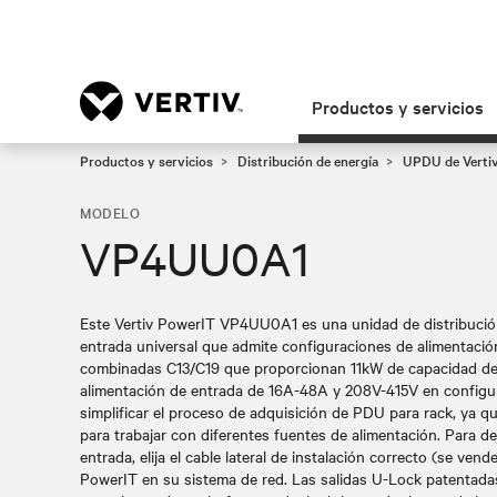
Productos y servicios
Productos y servicios
Distribución de energía
UPDU de Vertiv 
MODELO
VP4UU0A1
Este Vertiv PowerIT VP4UU0A1 es una unidad de distribución
entrada universal que admite configuraciones de alimentaci
combinadas C13/C19 que proporcionan 11kW de capacidad de
alimentación de entrada de 16A-48A y 208V-415V en configur
simplificar el proceso de adquisición de PDU para rack, ya 
para trabajar con diferentes fuentes de alimentación. Para de
entrada, elija el cable lateral de instalación correcto (se ven
PowerIT en su sistema de red. Las salidas U-Lock patentadas