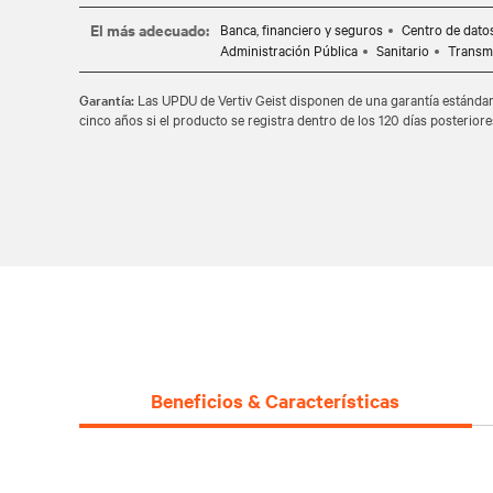
SALVAGUARDA TUS DATOS: La seguridad mejorada ayuda a p
El más adecuado:
Banca, financiero y seguros
Centro de dat
con un arranque seguro que utiliza un anclaje de confianza
Administración Pública
Sanitario
Transmi
redundante de alimentación eléctrica que conecta dos IMD en
DOBLE CERTIFICACIÓN (UL/CE) Y CONFORME A TAA: Esta P
Garantía:
Las UPDU de Vertiv Geist disponen de una garantía estándar
cinco años si el producto se registra dentro de los 120 días posteriore
PowerIT tiene doble certificación (UL/CE), conforme a TAA y
garantizar un proceso de selección, adquisición y despliegu
gobiernos federal, estatal y local.
100 % PROBADO: Todas las PDU para rack Vertiv PowerIT s
su funcionalidad y fiabilidad. La unidad incluye una garantía
Beneficios & Características