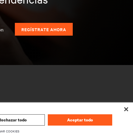
s
ón
REGÍSTRATE AHORA
Rechazar todo
Aceptar todo
CORPORATIVO
NAR COOKIES