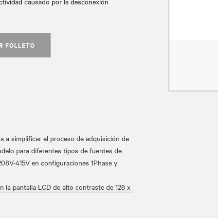
actividad causado por la desconexión
R FOLLETO
simplificar el proceso de adquisición de
delo para diferentes tipos de fuentes de
 208V-415V en configuraciones 1Phase y
a pantalla LCD de alto contraste de 128 x
gentemente la pantalla en función de la