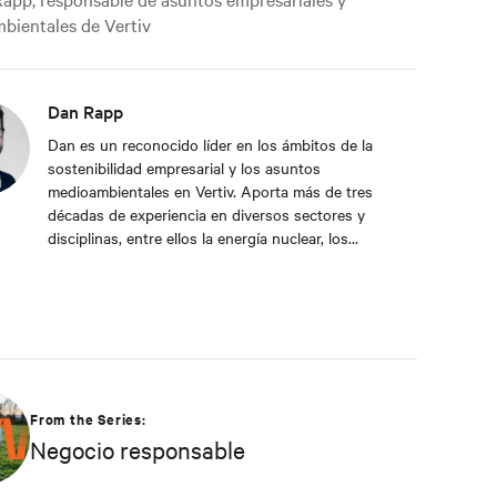
bientales de Vertiv
Dan Rapp
Dan es un reconocido líder en los ámbitos de la
sostenibilidad empresarial y los asuntos
medioambientales en Vertiv. Aporta más de tres
décadas de experiencia en diversos sectores y
disciplinas, entre ellos la energía nuclear, los
sistemas mecánicos y eléctricos, la formación de
adultos, la fabricación, la gestión de la seguridad y
la protección del medio ambiente. Dan se graduó
en Gestión Aplicada por la Universidad de Franklin.
En su capacidad actual, se dedica a promover
principios empresariales responsables y dar forma
a la estrategia de Vertiv en eficiencia,
From the Series:
responsabilidad medioambiental y prácticas de
Negocio responsable
compromiso con la comunidad.