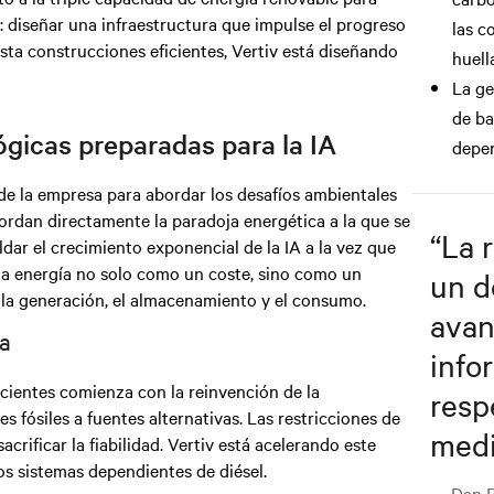
: diseñar una infraestructura que impulse el progreso
las c
sta construcciones eficientes, Vertiv está diseñando
huell
La ge
de ba
ógicas preparadas para la IA
depen
 de la empresa para abordar los desafíos ambientales
bordan directamente la paradoja energética a la que se
“
La 
ar el crecimiento exponencial de la IA a la vez que
 la energía no solo como un coste, sino como un
un d
 la generación, el almacenamiento y el consumo.
avan
ía
info
cientes comienza con la reinvención de la
resp
s fósiles a fuentes alternativas. Las restricciones de
medi
crificar la fiabilidad. Vertiv está acelerando este
os sistemas dependientes de diésel.
— Dan R