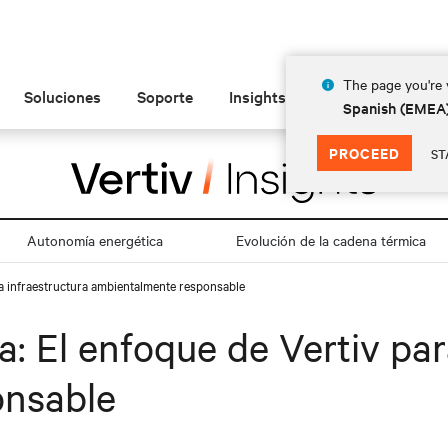
The page you're v
Soluciones
Soporte
Insights
Acerca de las
Spanish (EMEA
PROCEED
ST
Autonomía energética
Evolución de la cadena térmica
na infraestructura ambientalmente responsable
: El enfoque de Vertiv par
onsable