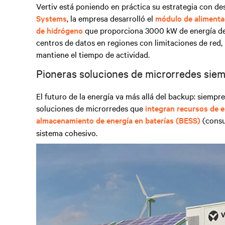
Vertiv está poniendo en práctica su estrategia con de
Systems
, la empresa desarrolló el
módulo de alimenta
de hidrógeno
que proporciona 3000 kW de energía de r
centros de datos en regiones con limitaciones de red
mantiene el tiempo de actividad.
Pioneras soluciones de microrredes siem
El futuro de la energía va más allá del backup: siempre
soluciones de microrredes que
integran recursos de e
almacenamiento de energía en baterías (BESS)
(consu
sistema cohesivo.