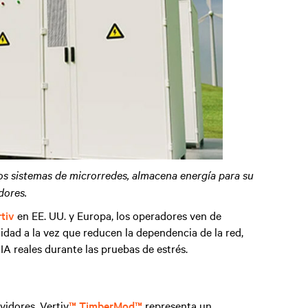
os sistemas de microrredes, almacena energía para su
dores.
rtiv
en EE. UU. y Europa, los operadores ven de
dad a la vez que reducen la dependencia de la red,
IA reales durante las pruebas de estrés.
vidores. Vertiv
™ TimberMod™
representa un