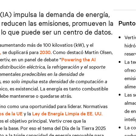
l (IA) impulsa la demanda de energía,
 reducen las emisiones, promueven la
Puntos
 lo que puede ser un centro de datos.
Verti
 aumentando más de 100 kilovatios (kW), y el
hidr
,
se duplicará para
2030
. Como destacó Martin Olsen,
reser
ertiv, en un panel de debate “
Powering the AI
La te
distribución eléctrica, la refrigeración y el soporte
ofrec
ementales predecibles en la densidad de
emisio
, eso solo impulsa esta densidad de computación a
alime
ico, es existencial. La energía es tanto combustible
Las s
 debe mantenerse o quedarse atrás.
almac
sino como una oportunidad para liderar. Normativas
de en
os de la UE
y la
Ley de Energía Limpia de EE. UU.
intel
 el objetivo principal. Vertiv cree que la
La co
la base. Por eso el tema del Día de la Tierra 2025
o a la triple capacidad de energía renovable para
carb