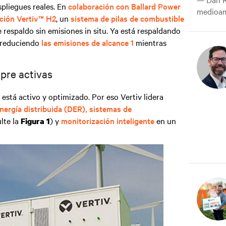
spliegues reales. En
colaboración con Ballard Power
medioam
ción Vertiv™ H2
, un
sistema de pilas de combustible
espaldo sin emisiones in situ. Ya está respaldando
, reduciendo
las emisiones de alcance 1
mientras
pre activas
 está activo y optimizado. Por eso Vertiv lidera
nergía distribuida (DER),
sistemas de
lte la
) y
monitorización inteligente
en un
Figura 1