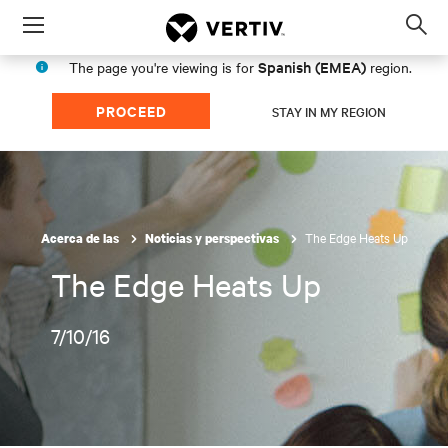
Menu
Op
sea
Spanish (EMEA)
The page you're viewing is for
region.
mod
PROCEED
STAY IN MY REGION
The Edge Heats Up
Acerca de las
Noticias y perspectivas
The Edge Heats Up
7/10/16