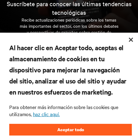
Suscríbete para conocer las últimas tendencias
tecnológicas
Recibe actualizaciones periódicas sobre los temas
más importantes del sector, con los últimos debates
y perspectivas de expertos sobre gestión de
centros de datos y gestión de infraestructuras.
Al hacer clic en Aceptar todo, aceptas el
REGÍSTRATE AHORA
almacenamiento de cookies en tu
dispositivo para mejorar la navegación
RECURSOS
del sitio, analizar el uso del sitio y ayudar
en nuestros esfuerzos de marketing.
SOPORTE
Para obtener más información sobre las cookies que
CORPORATIVO
utilizamos,
haz clic aquí.
Aceptar todo