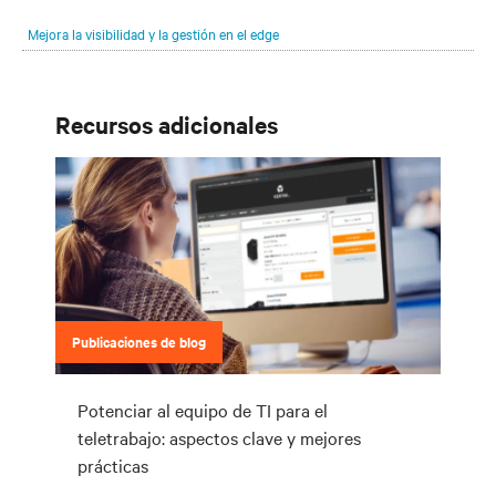
encuentren tus clientes y lo que necesiten. El reto consiste en
Mejora la visibilidad y la gestión en el edge
mantener el ritmo de esa evolución.
Recursos adicionales
Publicaciones de blog
Potenciar al equipo de TI para el
teletrabajo: aspectos clave y mejores
prácticas