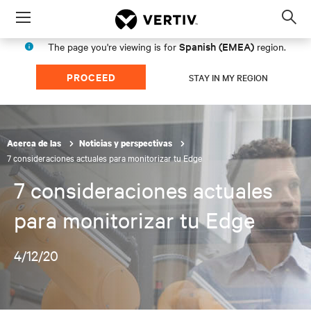
Menu
Op
sea
Spanish (EMEA)
The page you're viewing is for
region.
mod
PROCEED
STAY IN MY REGION
Acerca de las
Noticias y perspectivas
7 consideraciones actuales para monitorizar tu Edge
7 consideraciones actuales
para monitorizar tu Edge
4/12/20