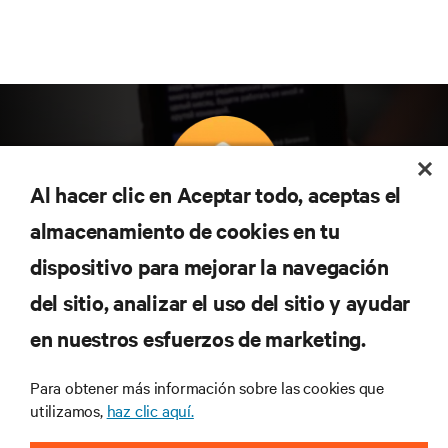
Al hacer clic en Aceptar todo, aceptas el
almacenamiento de cookies en tu
Suscríbete para conocer las últimas tendencias
dispositivo para mejorar la navegación
tecnológicas
Recibe actualizaciones periódicas sobre los temas
del sitio, analizar el uso del sitio y ayudar
más importantes del sector, con los últimos debates
en nuestros esfuerzos de marketing.
y perspectivas de expertos sobre gestión de
centros de datos y gestión de infraestructuras.
Para obtener más información sobre las cookies que
REGÍSTRATE AHORA
utilizamos,
haz clic aquí.