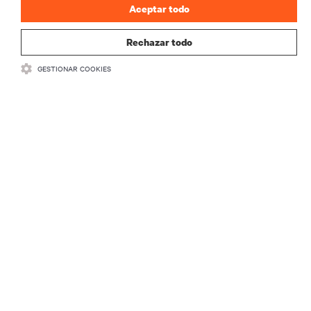
Aceptar todo
Rechazar todo
GESTIONAR COOKIES
RECURSOS
SOPORTE
CORPORATIVO
CONECTA CON NOSOTROS