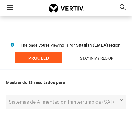
Menu
Op
sea
mod
Spanish (EMEA)
The page you're viewing is for
region.
PROCEED
STAY IN MY REGION
Mostrando 13 resultados para
Sistemas de Alimentación Ininterrumpida (SAI)