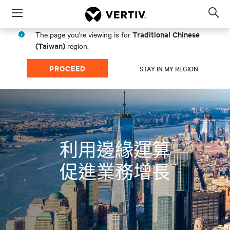
Menu
Op
sea
Traditional Chinese
The page you're viewing is for
mod
(Taiwan)
region.
PROCEED
STAY IN MY REGION
利用邊緣運算
促進業務增長