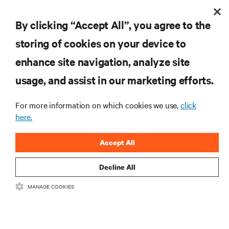
Vertiv 客戶實例：管理雲端、物聯網和大數據
By clicking “Accept All”, you agree to the
storing of cookies on your device to
enhance site navigation, analyze site
usage, and assist in our marketing efforts.
For more information on which cookies we use,
click
here.
Accept All
Decline All
MANAGE COOKIES
受保護的信賴：雲端部署的五大支柱