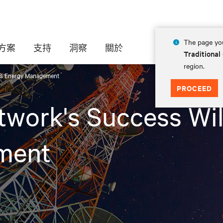
The page you
方案
支持
洞察
關於
Traditional
region.
Its Energy Management
PROCEED
work's Success Wil
ment