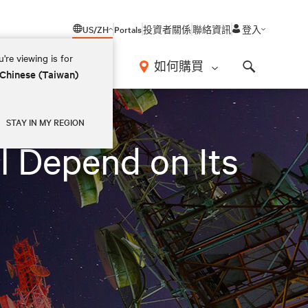
US/ZH
Portals
投資者關係
聯絡資訊
登入
're viewing is for
如何購買
 Chinese (Taiwan)
Search
STAY IN MY REGION
l Depend on Its