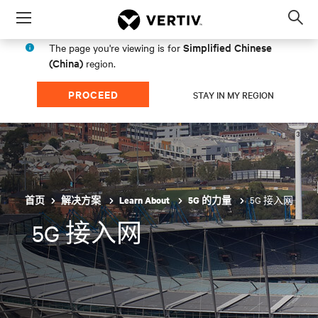
Menu
Op
sea
Simplified Chinese
The page you're viewing is for
mod
(China)
region.
PROCEED
STAY IN MY REGION
5G 接入网
首页
解决方案
Learn About
5G 的力量
5G 接入网