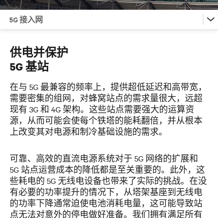
5G 接入网
5G 的力量
供电并保护
5G 基站
5G 接入网
在与 5G 最兼容的频率上，提供超低延迟和高带宽，
需要密集的组网，对蜂窝站点的需求量很大，远超
5G 与 边缘计算
现有 3G 和 4G 架构。这些站点需要强大的运算资
源，从而可能会使每个铁塔的能耗翻倍，并从根本
支持 5G 核心网
上改变其对电源和制冷基础设施的需求。
联系我们
可靠、高效的直流电源系统对于 5G 网络的扩展和
5G 站点运营成本的降低都是至关重要的。此外，这
些耗电的 5G 无线电设备也带来了实际的挑战。在没
有必要的功率提升的情况下，从塔架基座到无线电
的功率下降通常迫使电池消耗电量，这可能导致站
点无法对意外的停电做好准备。我们拥有满足所有