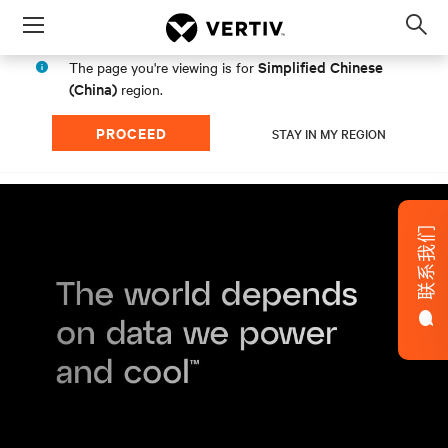
Menu
Op
sea
Simplified Chinese
The page you're viewing is for
mod
(China)
region.
PROCEED
STAY IN MY REGION
联系我们