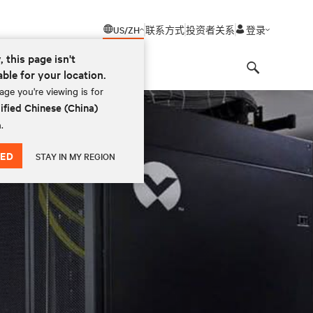
US/ZH
联系方式
投资者关系
登录
, this page isn't
able for your location.
Search
ge you're viewing is for
ified Chinese (China)
.
ED
STAY IN MY REGION