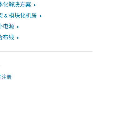
体化解决方案
架 & 模块化机房
外电源
合布线
具
品注册