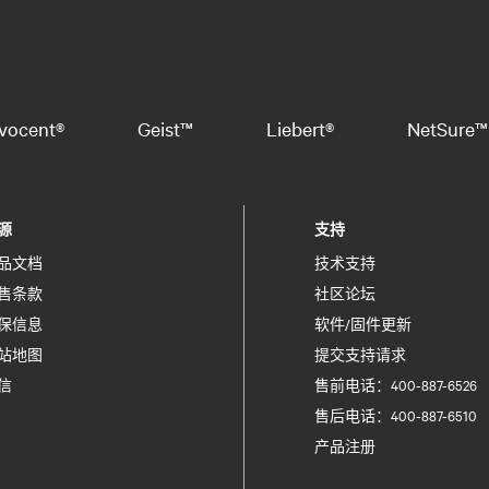
vocent®
Geist™
Liebert®
NetSure™
源
支持
品文档
技术支持
售条款
社区论坛
保信息
软件/固件更新
站地图
提交支持请求
信
售前电话：400-887-6526
售后电话：400-887-6510
产品注册