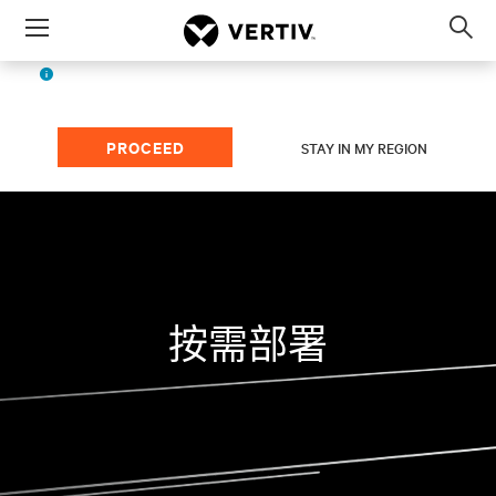
Menu
Op
sea
Simplified Chinese
The page you're viewing is for
mod
(China)
region.
PROCEED
STAY IN MY REGION
按需部署