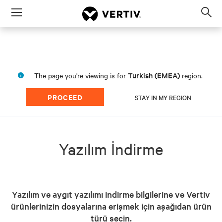
Menu
Op
sea
mod
Turkish (EMEA)
The page you're viewing is for
region.
PROCEED
STAY IN MY REGION
Yazılım İndirme
Yazılım ve aygıt yazılımı indirme bilgilerine ve Vertiv
ürünlerinizin dosyalarına erişmek için aşağıdan ürün
türü seçin.