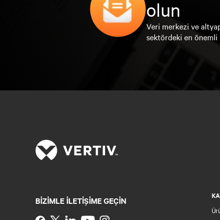
olun
Veri merkezi ve altyap
sektördeki en önemli 
KA
BIZIMLE ILETIŞIME GEÇIN
Ür