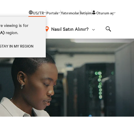
US/TR
Portals
Yatırımcılar
İletişim
Oturum aç
e viewing is for
Nasıl Satın Alınır?
EA)
region.
Search
STAY IN MY REGION