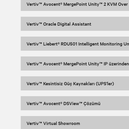
Vertiv™ Avocent® MergePoint Unity™ 2 KVM Over I
Vertiv™ Oracle Digital Assistant
Vertiv™ Liebert® RDU501 Intelligent Monitoring Un
Vertiv™ Avocent® MergePoint Unity™ IP üzerinden
Vertiv™ Kesintisiz Güç Kaynakları (UPS’ler)
Vertiv™ Avocent® DSView™ Çözümü
Vertiv™ Virtual Showroom