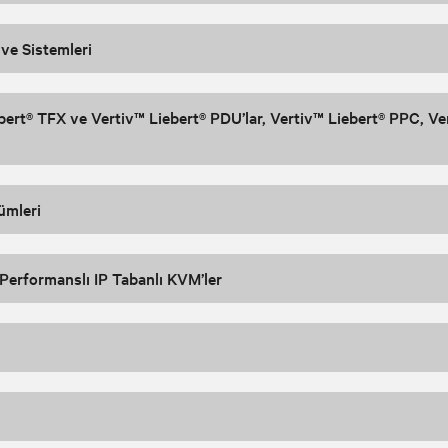
ve Sistemleri
ert® TFX ve Vertiv™ Liebert® PDU’lar, Vertiv™ Liebert® PPC, V
ümleri
rformanslı IP Tabanlı KVM’ler