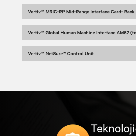
Vertiv™ MRIC-RP Mid-Range Interface Card- Rack
Vertiv™ Global Human Machine Interface AM62 (f
Vertiv™ NetSure™ Control Unit
Teknoloji