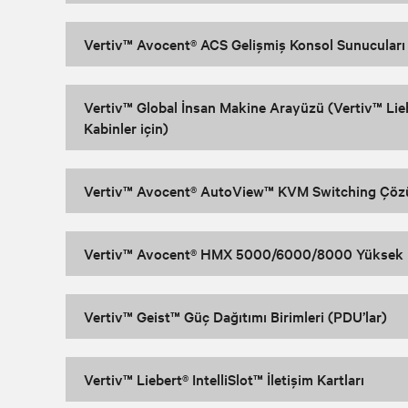
Vertiv™ Avocent® ACS Gelişmiş Konsol Sunucuları 
Vertiv™ Global İnsan Makine Arayüzü (Vertiv™ Lieb
Kabinler için)
Vertiv™ Avocent® AutoView™ KVM Switching Çöz
Vertiv™ Avocent® HMX 5000/6000/8000 Yüksek Pe
Vertiv™ Geist™ Güç Dağıtımı Birimleri (PDU’lar)
Vertiv™ Liebert® IntelliSlot™ İletişim Kartları