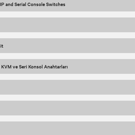
P and Serial Console Switches
it
 KVM ve Seri Konsol Anahtarları