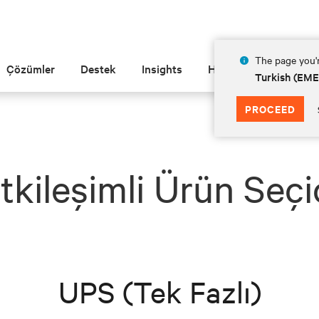
The page you'r
Çözümler
Destek
Insights
Hakkında
Turkish (EM
PROCEED
tkileşimli Ürün Seçi
UPS (Tek Fazlı)