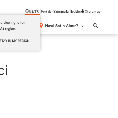
US/TR
Portals
Yatırımcılar
İletişim
Oturum aç
e viewing is for
Nasıl Satın Alınır?
EA)
region.
Search
STAY IN MY REGION
ci