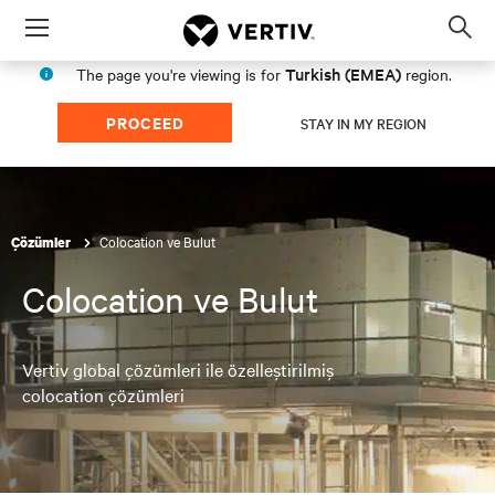
Menu
Op
sea
Turkish (EMEA)
The page you're viewing is for
region.
mod
PROCEED
STAY IN MY REGION
Colocation ve Bulut
Çözümler
Colocation ve Bulut
Vertiv global çözümleri ile özelleştirilmiş
colocation çözümleri