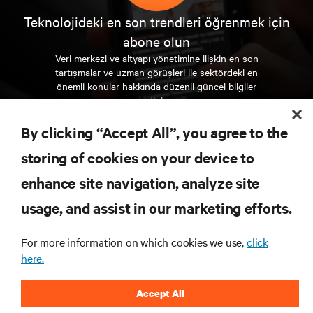
Teknolojideki en son trendleri öğrenmek için
abone olun
Veri merkezi ve altyapı yönetimine ilişkin en son
tartışmalar ve uzman görüşleri ile sektördeki en
önemli konular hakkında düzenli güncel bilgiler
edinin.
By clicking “Accept All”, you agree to the
ŞİMDİ KAYDOLUN
storing of cookies on your device to
enhance site navigation, analyze site
KAYNAKLAR
usage, and assist in our marketing efforts.
DESTEK
For more information on which cookies we use,
click
here.
KURUMSAL
Accept All