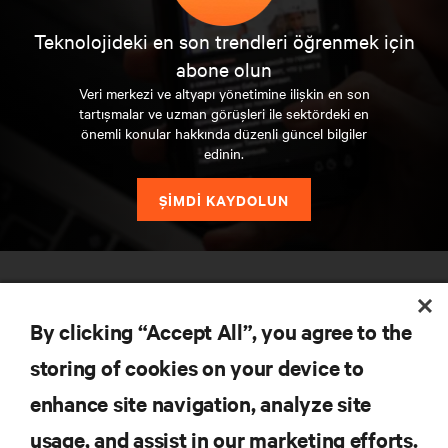
Teknolojideki en son trendleri öğrenmek için
abone olun
Veri merkezi ve altyapı yönetimine ilişkin en son
tartışmalar ve uzman görüşleri ile sektördeki en
önemli konular hakkında düzenli güncel bilgiler
edinin.
ŞİMDİ KAYDOLUN
By clicking “Accept All”, you agree to the
storing of cookies on your device to
enhance site navigation, analyze site
KAYNAKLAR
usage, and assist in our marketing efforts.