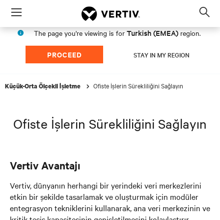
Menu
Op
sea
Turkish (EMEA)
The page you're viewing is for
region.
mod
PROCEED
STAY IN MY REGION
Ofiste İşlerin Sürekliliğini Sağlayın
Küçük-Orta Ölçekli İşletme
Ofiste İşlerin Sürekliliğini Sağlayın
Vertiv Avantajı
Vertiv, dünyanın herhangi bir yerindeki veri merkezlerini
etkin bir şekilde tasarlamak ve oluşturmak için modüler
entegrasyon tekniklerini kullanarak, ana veri merkezinin ve
kritik tesis kapasitesinin genişletilmesini kolaylaştırır.