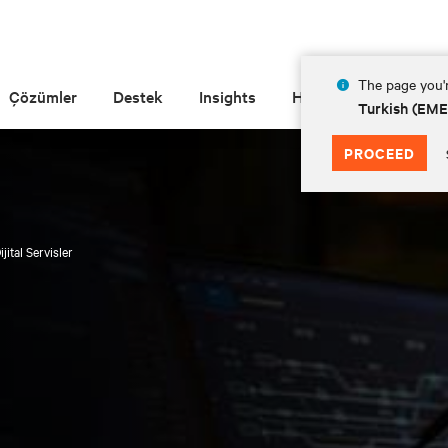
The page you'r
Çözümler
Destek
Insights
Hakkında
Turkish (EM
PROCEED
ijital Servisler