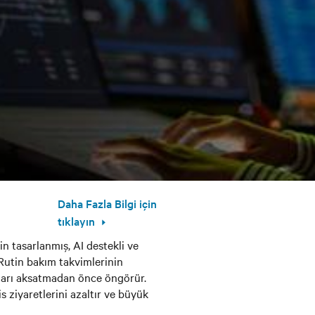
Daha Fazla Bilgi için
tıklayın
n tasarlanmış, AI destekli ve
 Rutin bakım takvimlerinin
nları aksatmadan önce öngörür.
s ziyaretlerini azaltır ve büyük