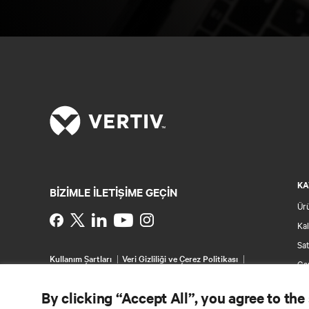
KA
BIZIMLE ILETIŞIME GEÇIN
Ür
Instagram
Kal
Sat
Kullanım Şartları
Veri Gizliliği ve Çerez Politikası
Gar
Erişilebilirlik Beyanı
Pat
©
2026 Vertiv Group Corp. Tüm hakları saklıdır.
By clicking “Accept All”, you agree to the
Sit