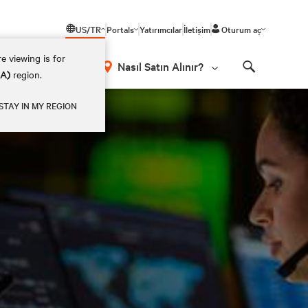
US/TR
Portals
Yatırımcılar
İletişim
Oturum aç
e viewing is for
Nasıl Satın Alınır?
EA)
region.
Search
STAY IN MY REGION