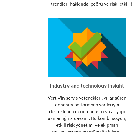
trendleri hakkında içgörü ve riski etkil
en
düşük
maliyetle
optimize
edin.
Daha
Fazla
Bilgi için
tıklayın
Industry and technology insight
Vertiv’in servis yetenekleri, yıllar süren
donanım performans verileriyle
desteklenen derin endüstri ve altyapı
uzmanlığına dayanır. Bu kombinasyon,
etkili risk yönetimi ve ekipman
optimizasyonunu mümkün kılarak