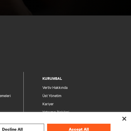
KURUMSAL
Vertiv Hakkında
emeleri
Üst Yönetim
Kariyer
Yatırımcı İlişkileri
Etik ve Uyumluluk
Gizlilik Seçimleriniz
Decline All
Accept All