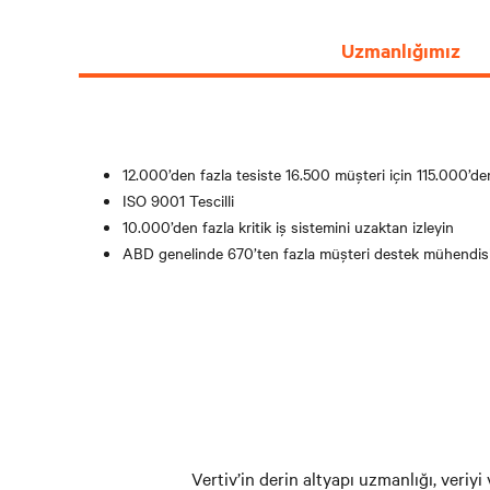
izleme
Daha
ve
Fazla
Uzmanlığımız
kontrol
Bilgi için
yeteneklerine
tıklayın
sahip
küçük
bir
12.000’den fazla tesiste 16.500 müşteri için 115.000’d
ekipman
ISO 9001 Tescilli
uzmanı
10.000’den fazla kritik iş sistemini uzaktan izleyin
ekibiyle
güvenilirliği
ABD genelinde 670’ten fazla müşteri destek mühendisi
en
üst
düzeye
çıkarın
ve
varlık
kullanımını
mümkün
Vertiv’in derin altyapı uzmanlığı, veri
olan