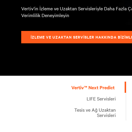
Vertiv’in İzleme ve Uzaktan Servisleriyle Daha Fazla 
Verimlilik Deneyimleyin
İZLEME VE UZAKTAN SERVISLER HAKKINDA BIZIMLE
Sürekli
Genel
Vertiv™ Next Predict
izleme,
alan
uzman
kaynaklarınızı
LIFE Servisleri
analizi
tamamlayan
Tesis ve Ağ Uzaktan
ve
ve
Servisleri
proaktif
destekleyen
yanıt
uzaktan