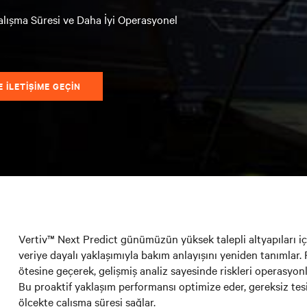
Çalışma Süresi ve Daha İyi Operasyonel
 ILETIŞIME GEÇIN
Vertiv™ Next Predict günümüzün yüksek talepli altyapıları içi
veriye dayalı yaklaşımıyla bakım anlayışını yeniden tanımlar.
ötesine geçerek, gelişmiş analiz sayesinde riskleri operasyo
Bu proaktif yaklaşım performansı optimize eder, gereksiz tesi
ölçekte çalışma süresi sağlar.