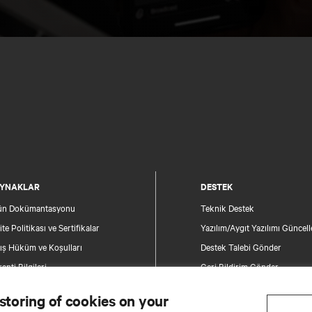
YNAKLAR
DESTEK
ün Dokümantasyonu
Teknik Destek
ite Politikası ve Sertifikalar
Yazılım/Aygıt Yazılımı Güncell
ış Hüküm ve Koşulları
Destek Talebi Gönder
anti Bilgileri
Geri Bildirim Gönder
entler
İletişim
 storing of cookies on your
e Haritası
Ürün Kaydı