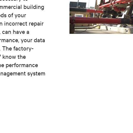
mmercial building
ds of your
n incorrect repair
, can have a
ormance, your data
. The factory-
v™ know the
the performance
Management system