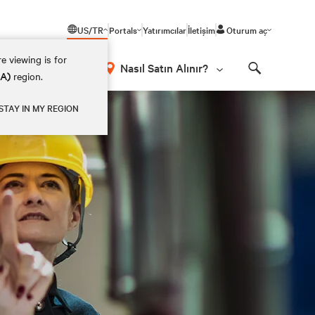
US/TR
Portals
Yatırımcılar
İletişim
Oturum aç
e viewing is for
Nasıl Satın Alınır?
EA)
region.
Search
STAY IN MY REGION