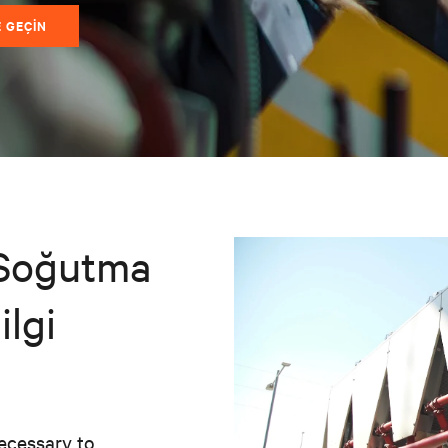
E GEÇIN
/Soğutma
ilgi
necessary to