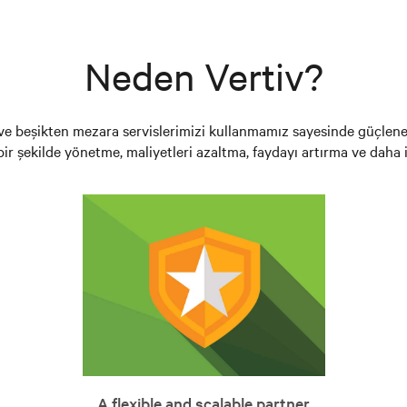
Neden Vertiv?
yi ve beşikten mezara servislerimizi kullanmamız sayesinde güçlene
i bir şekilde yönetme, maliyetleri azaltma, faydayı artırma ve dah
A flexible and scalable partner