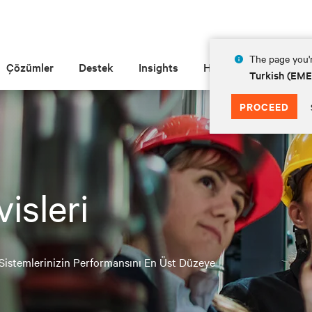
The page you'r
Çözümler
Destek
Insights
Hakkında
Turkish (EM
PROCEED
isleri
 Sistemlerinizin Performansını En Üst Düzeye