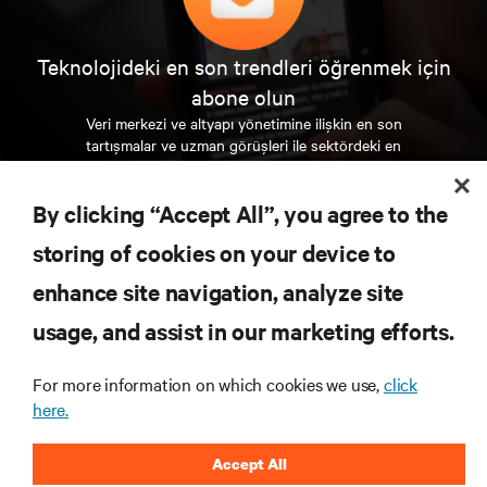
Teknolojideki en son trendleri öğrenmek için
abone olun
Veri merkezi ve altyapı yönetimine ilişkin en son
tartışmalar ve uzman görüşleri ile sektördeki en
önemli konular hakkında düzenli güncel bilgiler
edinin.
By clicking “Accept All”, you agree to the
ŞİMDİ KAYDOLUN
storing of cookies on your device to
enhance site navigation, analyze site
KAYNAKLAR
usage, and assist in our marketing efforts.
For more information on which cookies we use,
click
DESTEK
here.
KURUMSAL
Accept All