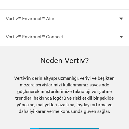
Vertiv™ Environet™ Alert
Vertiv Environet Alert, endüstri şirketlerine ekonomik
Vertiv™ Environet™ Connect
ve kullanımı kolay kritik tesis izleme yazılımı sunar.
Vertiv™ Environet™ Connect, fiziksel altyapınızı her
zaman ve her yerde yönetmenize ve izlemenize olanak
Neden Vertiv?
tanıyan bulut tabanlı bir platformdur. Bu çözüm,
satıcıdan bağımsız merkezi SNMP cihaz yönetimi
sağlar.
Vertiv’in derin altyapı uzmanlığı, veriyi ve beşikten
mezara servislerimizi kullanmamız sayesinde
güçlenerek müşterilerimize teknoloji ve işletme
trendleri hakkında içgörü ve riski etkili bir şekilde
yönetme, maliyetleri azaltma, faydayı artırma ve
daha iyi karar verme konusunda güven sağlar.