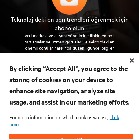
Teknolojideki en son trendleri öğrenmek için
abone olun
Veri merkezi ve altyapı yönetimine ilişkin en son
tartışmalar ve uzman görüşleri ile sektördeki en
önemli konular hakkında düzenli güncel bilgiler
edinin.
By clicking “Accept All”, you agree to the
ŞİMDİ KAYDOLUN
storing of cookies on your device to
enhance site navigation, analyze site
KAYNAKLAR
usage, and assist in our marketing efforts.
DESTEK
For more information on which cookies we use,
click
here.
KURUMSAL