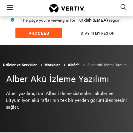
Menu
Op
sea
Turkish (EMEA)
The page you're viewing is for
region.
mod
PROCEED
STAY IN MY REGION
Alber Akü İzleme Yazılımı
Ürünler ve Servisler
Markalar
Albér™
Alber Akü İzleme Yazılımı
Alber yazılımı, tüm Alber izleme sistemleri, aküler ve
Lityum İyon akü raflarının tek bir yerden görüntülenmesini
sağlar.