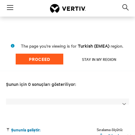
Menu
Op
sea
mod
Turkish (EMEA)
The page you're viewing is for
region.
PROCEED
STAY IN MY REGION
Şunun için 0 sonuçları gösteriliyor:
Sıralama ölçütü:
Şununla geliştir: