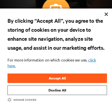
By clicking “Accept All”, you agree to the
Teknolojideki en son trendleri öğrenmek için
storing of cookies on your device to
abone olun
enhance site navigation, analyze site
Veri merkezi ve altyapı yönetimine ilişkin en son
usage, and assist in our marketing efforts.
tartışmalar ve uzman görüşleri ile sektördeki en
önemli konular hakkında düzenli güncel bilgiler
edinin.
For more information on which cookies we use,
click
here.
ŞİMDİ KAYDOLUN
Accept All
Decline All
MANAGE COOKIES