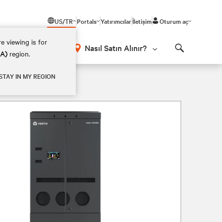
US/TR
Portals
Yatırımcılar
İletişim
Oturum aç
e viewing is for
Nasıl Satın Alınır?
EA)
region.
Search
STAY IN MY REGION