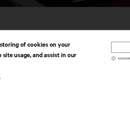
 storing of cookies on your
 site usage, and assist in our
MANAGE
YNAKLAR
DESTEK
.
ün Dokümantasyonu
Teknik Destek
ite Politikası ve Sertifikalar
Yazılım/Aygıt Yazılımı Güncell
ış Hüküm ve Koşulları
Destek Talebi Gönder
anti Bilgileri
Geri Bildirim Gönder
entler
İletişim
e Haritası
Ürün Kaydı
Bilgi ve Ürün Güvenliği