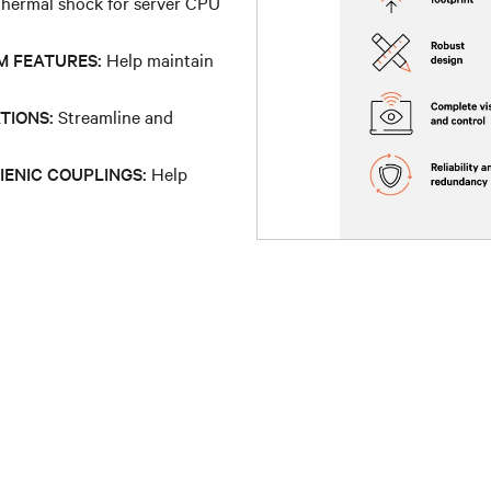
thermal shock for server CPU
M FEATURES:
Help maintain
TIONS:
Streamline and
IENIC COUPLINGS:
Help