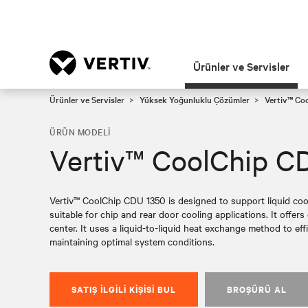
Ürünler ve Servisler
Ürünler ve Servisler
Yüksek Yoğunluklu Çözümler
Vertiv™ Co
ÜRÜN MODELI
Vertiv™ CoolChip C
Vertiv™ CoolChip CDU 1350 is designed to support liquid cool
suitable for chip and rear door cooling applications. It offer
center. It uses a liquid-to-liquid heat exchange method to eff
maintaining optimal system conditions.
SATIŞ İLGILI KIŞISI BUL
BROŞÜRÜ AL