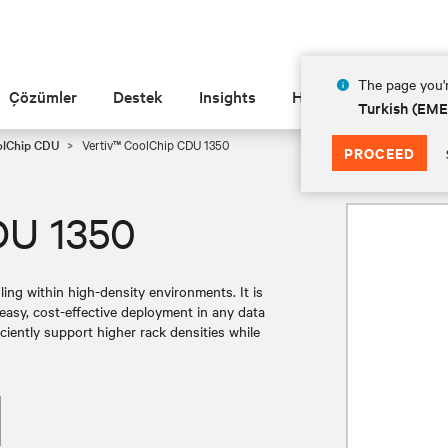
The page you'r
Çözümler
Destek
Insights
Hakkında
Turkish (EM
olChip CDU
Vertiv™ CoolChip CDU 1350
PROCEED
DU 1350
ing within high-density environments. It is
s easy, cost-effective deployment in any data
iciently support higher rack densities while