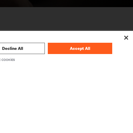
Decline All
Accept All
 COOKIES
KURUMSAL
Vertiv Hakkında
emeleri
Üst Yönetim
Kariyer
Yatırımcı İlişkileri
Etik ve Uyumluluk
Gizlilik Seçimleriniz
Gizlilik Bildirimleri