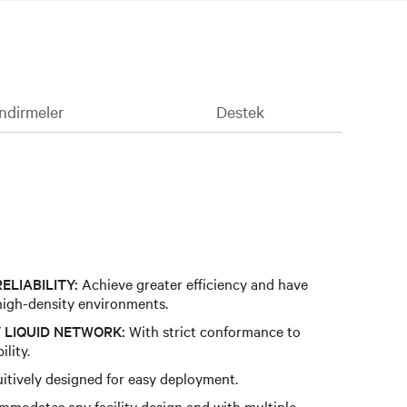
İndirmeler
Destek
ELIABILITY:
Achieve greater efficiency and have
high-density environments.
 LIQUID NETWORK:
With strict conformance to
lity.
uitively designed for easy deployment.
modates any facility design and with multiple