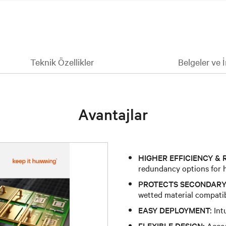
Teknik Özellikler
Belgeler ve 
Avantajlar
HIGHER EFFICIENCY & R
redundancy options for 
PROTECTS SECONDARY
wetted material compatibi
EASY DEPLOYMENT:
Int
FLEXIBLE DESIGN:
Accom