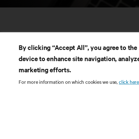
By clicking “Accept All”, you agree to the
device to enhance site navigation, analyze
marketing efforts.
KA
BIZIMLE ILETIŞIME GEÇIN
For more information on which cookies we use,
click here
Ür
Instagram
Kal
Sat
Kullanım Şartları
Veri Gizliliği ve Çerez Politikası
Gar
Erişilebilirlik Beyanı
Pat
©
2026 Vertiv Group Corp. Tüm hakları saklıdır.
Sit