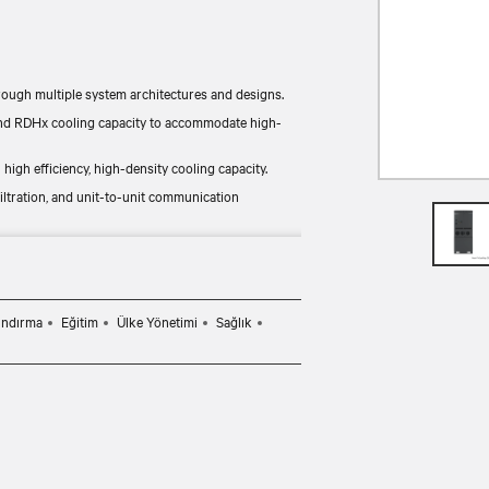
ough multiple system architectures and designs.
and RDHx cooling capacity to accommodate high-
high efficiency, high-density cooling capacity.
iltration, and unit-to-unit communication
s in any data center environment with in-row or
ındırma
Eğitim
Ülke Yönetimi
Sağlık