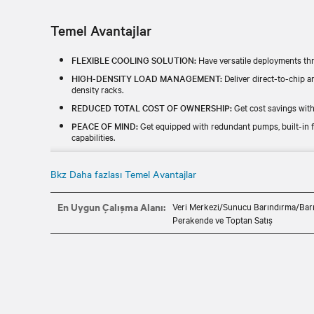
Temel Avantajlar
FLEXIBLE COOLING SOLUTION:
Have versatile deployments thr
HIGH-DENSITY LOAD MANAGEMENT:
Deliver direct-to-chip 
density racks.
REDUCED TOTAL COST OF OWNERSHIP:
Get cost savings with 
PEACE OF MIND:
Get equipped with redundant pumps, built-in f
capabilities.
RAPID DEPLOYMENT:
Easily and quickly install and deploy thi
perimeter placement.
Bkz Daha fazlası Temel Avantajlar
En Uygun Çalışma Alanı:
Veri Merkezi/Sunucu Barındırma/Bar
Perakende ve Toptan Satış