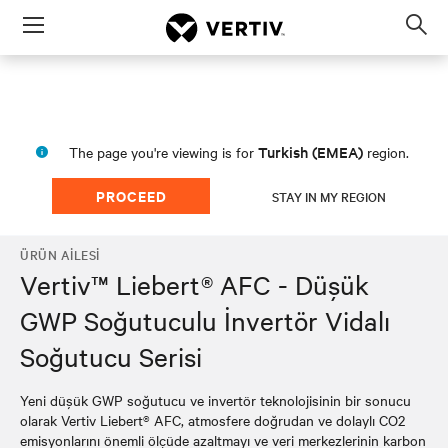
Menu
Op
sea
mod
Turkish (EMEA)
The page you're viewing is for
region.
PROCEED
STAY IN MY REGION
ÜRÜN AILESI
Vertiv™ Liebert® AFC - Düşük
GWP Soğutuculu İnvertör Vidalı
Soğutucu Serisi
Yeni düşük GWP soğutucu ve invertör teknolojisinin bir sonucu
olarak Vertiv Liebert® AFC, atmosfere doğrudan ve dolaylı CO2
emisyonlarını önemli ölçüde azaltmayı ve veri merkezlerinin karbon