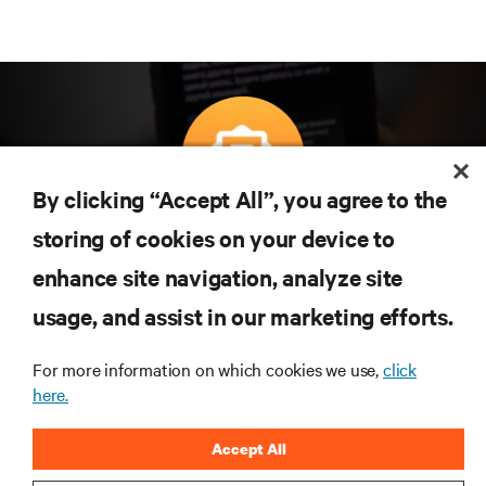
By clicking “Accept All”, you agree to the
Teknolojideki en son trendleri öğrenmek için
storing of cookies on your device to
abone olun
enhance site navigation, analyze site
Veri merkezi ve altyapı yönetimine ilişkin en son
usage, and assist in our marketing efforts.
tartışmalar ve uzman görüşleri ile sektördeki en
önemli konular hakkında düzenli güncel bilgiler
edinin.
For more information on which cookies we use,
click
here.
ŞİMDİ KAYDOLUN
Accept All