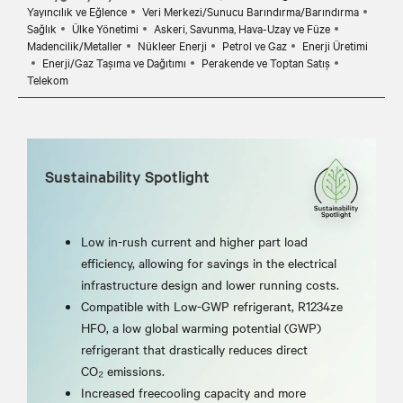
Yayıncılık ve Eğlence
Veri Merkezi/Sunucu Barındırma/Barındırma
Sağlık
Ülke Yönetimi
Askeri, Savunma, Hava-Uzay ve Füze
Madencilik/Metaller
Nükleer Enerji
Petrol ve Gaz
Enerji Üretimi
Enerji/Gaz Taşıma ve Dağıtımı
Perakende ve Toptan Satış
Telekom
Sustainability Spotlight
Low in-rush current and higher part load
efficiency, allowing for savings in the electrical
infrastructure design and lower running costs.
Compatible with Low-GWP refrigerant, R1234ze
HFO, a low global warming potential (GWP)
refrigerant that drastically reduces direct
CO₂
emissions.
Increased freecooling capacity and more