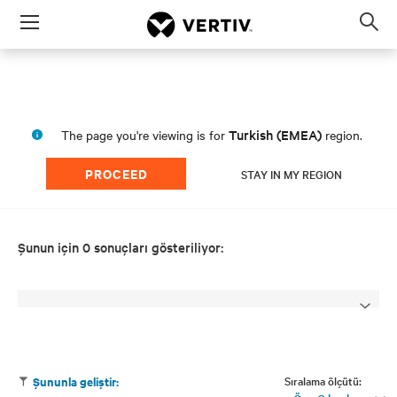
Menu
Op
sea
mod
Turkish (EMEA)
The page you're viewing is for
region.
PROCEED
STAY IN MY REGION
Şunun için 0 sonuçları gösteriliyor:
Sıralama ölçütü:
Şununla geliştir: