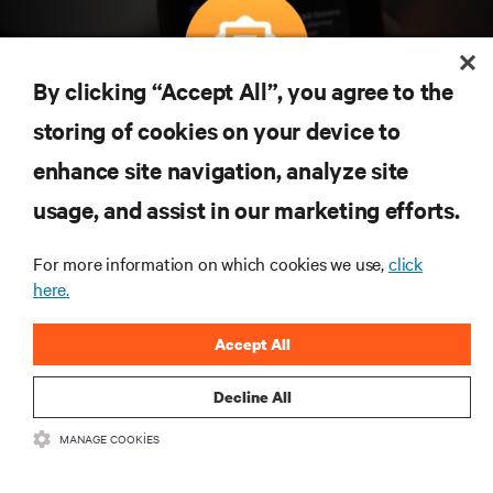
By clicking “Accept All”, you agree to the
Teknolojideki en son trendleri öğrenmek için
storing of cookies on your device to
abone olun
enhance site navigation, analyze site
Veri merkezi ve altyapı yönetimine ilişkin en son
usage, and assist in our marketing efforts.
tartışmalar ve uzman görüşleri ile sektördeki en
önemli konular hakkında düzenli güncel bilgiler
edinin.
For more information on which cookies we use,
click
here.
ŞİMDİ KAYDOLUN
Accept All
Decline All
MANAGE COOKIES