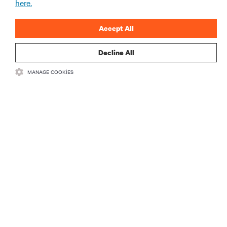
here.
ŞİMDİ KAYDOLUN
Accept All
Decline All
MANAGE COOKIES
KAYNAKLAR
DESTEK
KURUMSAL