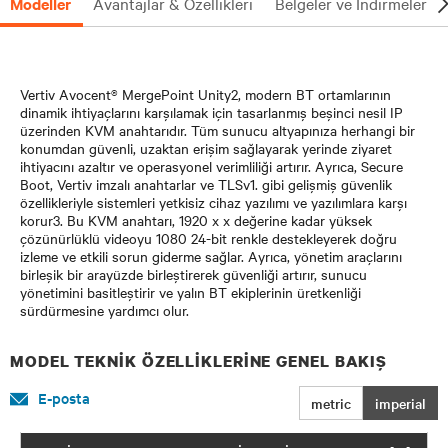
Modeller
Avantajlar & Özellikleri
Belgeler ve İndirmeler
Vertiv Avocent® MergePoint Unity2, modern BT ortamlarının
dinamik ihtiyaçlarını karşılamak için tasarlanmış beşinci nesil IP
üzerinden KVM anahtarıdır. Tüm sunucu altyapınıza herhangi bir
konumdan güvenli, uzaktan erişim sağlayarak yerinde ziyaret
ihtiyacını azaltır ve operasyonel verimliliği artırır. Ayrıca, Secure
Boot, Vertiv imzalı anahtarlar ve TLSv1. gibi gelişmiş güvenlik
özellikleriyle sistemleri yetkisiz cihaz yazılımı ve yazılımlara karşı
korur3. Bu KVM anahtarı, 1920 x x değerine kadar yüksek
çözünürlüklü videoyu 1080 24-bit renkle destekleyerek doğru
izleme ve etkili sorun giderme sağlar. Ayrıca, yönetim araçlarını
birleşik bir arayüzde birleştirerek güvenliği artırır, sunucu
yönetimini basitleştirir ve yalın BT ekiplerinin üretkenliği
sürdürmesine yardımcı olur.
MODEL TEKNIK ÖZELLIKLERINE GENEL BAKIŞ
E-posta
metric
imperial