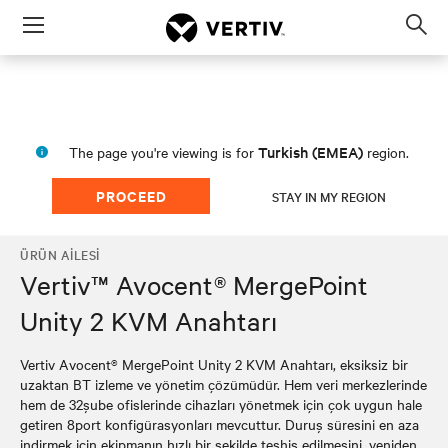
Menu
Op
sea
mod
Turkish (EMEA)
The page you're viewing is for
region.
PROCEED
STAY IN MY REGION
ÜRÜN AILESI
Vertiv™ Avocent® MergePoint
Unity 2 KVM Anahtarı
Vertiv Avocent® MergePoint Unity 2 KVM Anahtarı, eksiksiz bir
uzaktan BT izleme ve yönetim çözümüdür. Hem veri merkezlerinde
hem de 32şube ofislerinde cihazları yönetmek için çok uygun hale
getiren 8port konfigürasyonları mevcuttur. Duruş süresini en aza
indirmek için ekipmanın hızlı bir şekilde teşhis edilmesini, yeniden