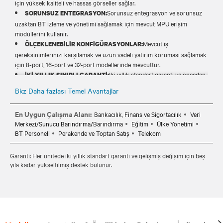
için yüksek kaliteli ve hassas görseller sağlar.
Sorunsuz entegrasyon ve sorunsuz
SORUNSUZ ENTEGRASYON:
uzaktan BT izleme ve yönetimi sağlamak için mevcut MPU erişim
modüllerini kullanır.
Mevcut iş
ÖLÇEKLENEBİLİR KONFİGÜRASYONLAR:
gereksinimlerinizi karşılamak ve uzun vadeli yatırım koruması sağlamak
için 8-port, 16-port ve 32-port modellerinde mevcuttur.
İki yıllık standart garanti ve önceden
İKİ YILLIK SINIRLI GARANTİ:
değiştirme ve uzun süreli gönül rahatlığı için beş yıla kadar yükseltilmiş
Bkz Daha fazlası Temel Avantajlar
destek içerir.
En Uygun Çalışma Alanı:
Bankacılık, Finans ve Sigortacılık
Veri
Merkezi/Sunucu Barındırma/Barındırma
Eğitim
Ülke Yönetimi
BT Personeli
Perakende ve Toptan Satış
Telekom
Garanti: Her ünitede iki yıllık standart garanti ve gelişmiş değişim için beş
yıla kadar yükseltilmiş destek bulunur.