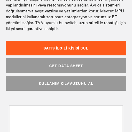
yapılandırılmasını veya restorasyonunu sağlar. Ayrıca sistemleri
doğrulanmamış aygıt yazılımı ve yazılımlardan korur. Mevcut MPU
modüllerini kullanarak sorunsuz entegrasyon ve sorunsuz BT
yönetimi sağlar. TAA uyumlu bu switch, uzun süreli iç rahatlığı için
iki yıl sınırlı garantiye sahiptir.
SATIŞ İLGILI KIŞISI BUL
GET DATA SHEET
KULLANIM KILAVUZUNU AL