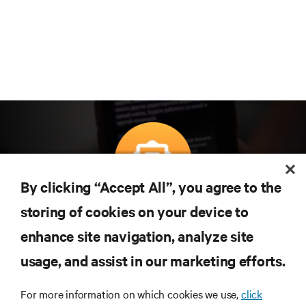
By clicking “Accept All”, you agree to the
Teknolojideki en son trendleri öğrenmek için
storing of cookies on your device to
abone olun
enhance site navigation, analyze site
Veri merkezi ve altyapı yönetimine ilişkin en son
usage, and assist in our marketing efforts.
tartışmalar ve uzman görüşleri ile sektördeki en
önemli konular hakkında düzenli güncel bilgiler
edinin.
For more information on which cookies we use,
click