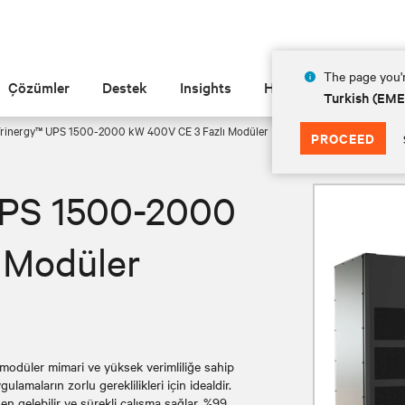
The page you'r
Çözümler
Destek
Insights
Hakkında
Turkish (EM
Trinergy™ UPS ​1500-2000 kW 400V CE 3 Fazlı Modüler Büyük UPS
PROCEED
UPS 1500-2000
 Modüler
 modüler mimari ve yüksek verimliliğe sahip
lamaların zorlu gereklilikleri için idealdir.
 gelebilir ve sürekli çalışma sağlar. %99