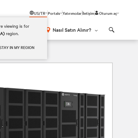
US/TR
Portals
Yatırımcılar
İletişim
Oturum aç
e viewing is for
Nasıl Satın Alınır?
EA)
region.
Search
STAY IN MY REGION