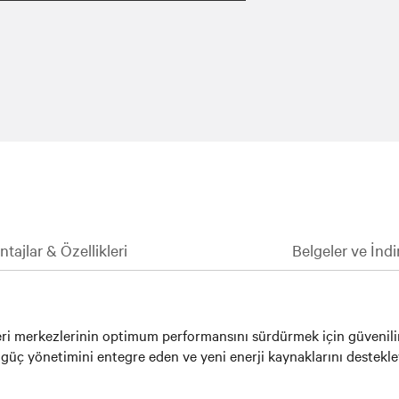
 verimlilikle sürekli kullanılabilirlik ve
k için tasarlanmış, üretilmiş ve test
tajlar & Özellikleri
Belgeler ve İndi
veri merkezlerinin optimum performansını sürdürmek için güvenilir
ş güç yönetimini entegre eden ve yeni enerji kaynaklarını destek