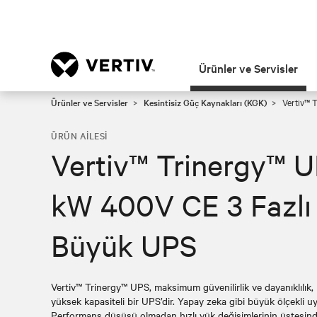
Ürünler ve Servisler
Ürünler ve Servisler
Kesintisiz Güç Kaynakları (KGK)
Vertiv™ 
ÜRÜN AILESI
Vertiv™ Trinergy™ 
kW 400V CE 3 Fazlı
Büyük UPS
Vertiv™ Trinergy™ UPS, maksimum güvenilirlik ve dayanıklılık,
yüksek kapasiteli bir UPS’dir. Yapay zeka gibi büyük ölçekli uygu
Performans düşüşü olmadan hızlı yük değişimlerinin üstesinden