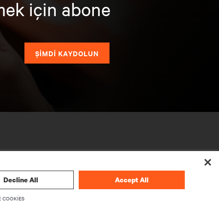
mek için abone
ŞİMDİ KAYDOLUN
Decline All
Accept All
 COOKIES
KURUMSAL