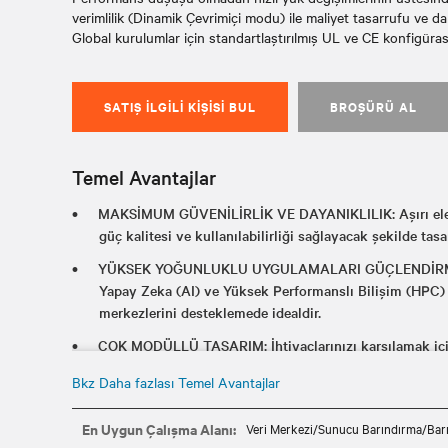
verimlilik (Dinamik Çevrimiçi modu) ile maliyet tasarrufu ve d
Global kurulumlar için standartlaştırılmış UL ve CE konfigüra
SATIŞ İLGILI KIŞISI BUL
BROŞÜRÜ AL
Temel Avantajlar
MAKSİMUM GÜVENİLİRLİK VE DAYANIKLILIK: Aşırı elekt
güç kalitesi ve kullanılabilirliği sağlayacak şekilde tasa
YÜKSEK YOĞUNLUKLU UYGULAMALARI GÜÇLENDİRME: Te
Yapay Zeka (AI) ve Yüksek Performanslı Bilişim (HPC) 
merkezlerini desteklemede idealdir.
ÇOK MODÜLLÜ TASARIM: İhtiyaçlarınızı karşılamak için
şekilde dağıtın.
Bkz Daha fazlası Temel Avantajlar
ENERJİ KAYNAĞI ENTEGRASYONU: Bu UPS, lityum-iyon ve
yedek güç kaynaklarının entegrasyonunu destekler.
En Uygun Çalışma Alanı:
Veri Merkezi/Sunucu Barındırma/Bar