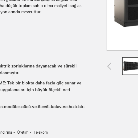
aha düşük toplam sahip olma maliyeti sağlar.
syonlarında mevcuttur.
rik zorluklarına dayanacak ve sürekli
rlanmıştır.
k bir blokta daha fazla güç sunar ve
uygulamaları için büyük ölçekli veri
 modüler gücü ve ölçeği kolay ve hızlı bir
 nikel-çinko gibi çeşitli enerji ve
ındırma
Üretim
Telekom