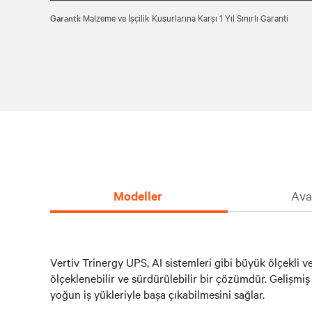
VERİMİLİLİK ARTIŞI: Dinamik çevrimiçi modda %99‘e varan
Garanti:
Malzeme ve İşçilik Kusurlarına Karşı 1 Yıl Sınırlı Garanti
maliyet tasarrufunu bir araya getirir.
GLOBAL BULUNABİLİRLİK: Dünya çapında kullanılabilirli
edilmiştir.
Modeller
Avan
Vertiv Trinergy UPS, AI sistemleri gibi büyük ölçekli 
ölçeklenebilir ve sürdürülebilir bir çözümdür. Gelişmi
yoğun iş yükleriyle başa çıkabilmesini sağlar.