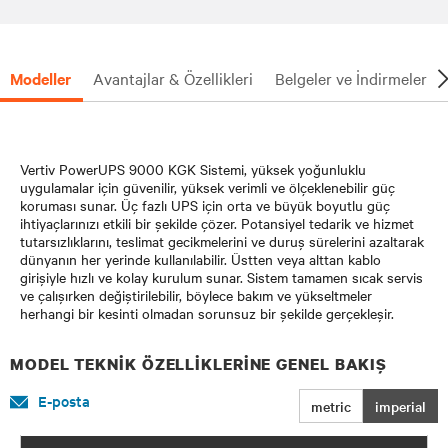
Modeller
Avantajlar & Özellikleri
Belgeler ve İndirmeler
Vertiv PowerUPS 9000 KGK Sistemi, yüksek yoğunluklu
uygulamalar için güvenilir, yüksek verimli ve ölçeklenebilir güç
koruması sunar. Üç fazlı UPS için orta ve büyük boyutlu güç
ihtiyaçlarınızı etkili bir şekilde çözer. Potansiyel tedarik ve hizmet
tutarsızlıklarını, teslimat gecikmelerini ve duruş sürelerini azaltarak
dünyanın her yerinde kullanılabilir. Üstten veya alttan kablo
girişiyle hızlı ve kolay kurulum sunar. Sistem tamamen sıcak servis
ve çalışırken değiştirilebilir, böylece bakım ve yükseltmeler
herhangi bir kesinti olmadan sorunsuz bir şekilde gerçekleşir.
MODEL TEKNIK ÖZELLIKLERINE GENEL BAKIŞ
E-posta
metric
imperial