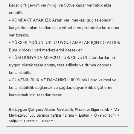
kadar çift çevrim verimliliği ve 99%'e kadar verimlilik elde
edebilir.
• KOMPAKT AYAK İZİ: Artan veri merkezi güç taleplerini
karşılarken alan kısıtlamasını yönetin ve prefabrike kuruluma
yer bırakın.
• YÜKSEK YOĞUNLUKLU UYGULAMALAR IÇIN IDEALDIR:
Büyük ölçekli veri merkezlerini destekler.
• TÜM DÜNYADA MEVCUTTUR: CE ve UL standartlarına
uygun olarak tasarlanmış, test edilmiş ve dünya çapında
kullanılabilir.
• GÜVENILIRLIK VE DAYANIKLILIK: Sürekli güç kalitesi ve
kullanılabilirlik sağlamak ve çağdaş dayanıklılık ölçütlerini
En Uygun Çalışma Alanı:
Bankacılık, Finans ve Sigortacılık
Veri
Merkezi/Sunucu Barındırma/Barındırma
Eğitim
Ülke Yönetimi
Sağlık
Üretim
Telekom