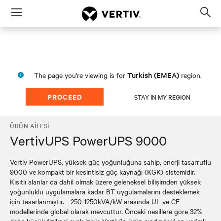
Menu
Op
sea
mod
Turkish (EMEA)
The page you're viewing is for
region.
PROCEED
STAY IN MY REGION
ÜRÜN AILESI
VertivUPS PowerUPS 9000
Vertiv PowerUPS, yüksek güç yoğunluğuna sahip, enerji tasarruflu
9000 ve kompakt bir kesintisiz güç kaynağı (KGK) sistemidir.
Kısıtlı alanlar da dahil olmak üzere geleneksel bilişimden yüksek
yoğunluklu uygulamalara kadar BT uygulamalarını desteklemek
için tasarlanmıştır. - 250 1250kVA/kW arasında UL ve CE
modellerinde global olarak mevcuttur. Önceki nesillere göre 32%