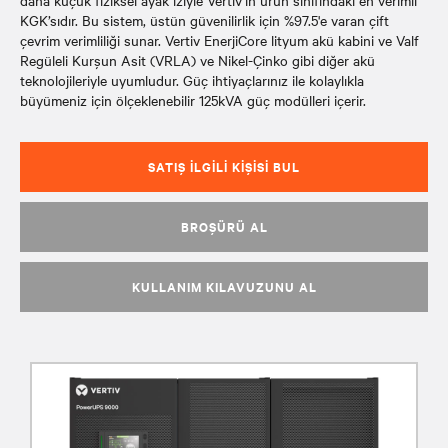
daha küçük fiziksel ayak iziyle Vertiv’in ürün sınıfındaki en verimli
KGK’sıdır. Bu sistem, üstün güvenilirlik için %97.5'e varan çift
çevrim verimliliği sunar. Vertiv EnerjiCore lityum akü kabini ve Valf
Regüleli Kurşun Asit (VRLA) ve Nikel-Çinko gibi diğer akü
teknolojileriyle uyumludur. Güç ihtiyaçlarınız ile kolaylıkla
büyümeniz için ölçeklenebilir 125kVA güç modülleri içerir.
SATIŞ İLGILI KIŞISI BUL
BROŞÜRÜ AL
KULLANIM KILAVUZUNU AL