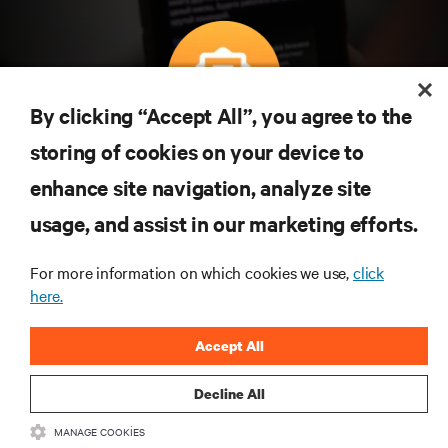
By clicking “Accept All”, you agree to the
Teknolojideki en son trendleri öğrenmek için
storing of cookies on your device to
abone olun
enhance site navigation, analyze site
Veri merkezi ve altyapı yönetimine ilişkin en son
usage, and assist in our marketing efforts.
tartışmalar ve uzman görüşleri ile sektördeki en
önemli konular hakkında düzenli güncel bilgiler
edinin.
For more information on which cookies we use,
click
here.
ŞİMDİ KAYDOLUN
Accept All
Decline All
MANAGE COOKIES