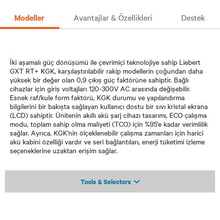
Modeller
Avantajlar & Özellikleri
Destek
İki aşamalı güç dönüşümü ile çevrimiçi teknolojiye sahip Liebert
GXT RT+ KGK, karşılaştırılabilir rakip modellerin çoğundan daha
yüksek bir değer olan 0,9 çıkış güç faktörüne sahiptir. Bağlı
cihazlar için giriş voltajları 120-300V AC arasında değişebilir.
Esnek raf/kule form faktörü, KGK durumu ve yapılandırma
bilgilerini bir bakışta sağlayan kullanıcı dostu bir sıvı kristal ekrana
(LCD) sahiptir. Ünitenin akıllı akü şarj cihazı tasarımı, ECO çalışma
modu, toplam sahip olma maliyeti (TCO) için %95'e kadar verimlilik
sağlar. Ayrıca, KGK'nin ölçeklenebilir çalışma zamanları için harici
akü kabini özelliği vardır ve seri bağlantıları, enerji tüketimi izleme
seçeneklerine uzaktan erişim sağlar.
Tools & Selectors