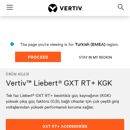
Menu
Op
sea
mod
Turkish (EMEA)
The page you're viewing is for
region.
PROCEED
STAY IN MY REGION
ÜRÜN AILESI
Vertiv™ Liebert® GXT RT+ KGK
Tek faz Liebert® GXT RT+ kesintisiz güç kaynağının (KGK)
yüksek çıkış güç faktörü (0,9), bağlı cihazlar için çok çeşitli giriş
voltajlarından yüksek performanslı koruma sağlar.
GXT RT+ ACCESSORIES