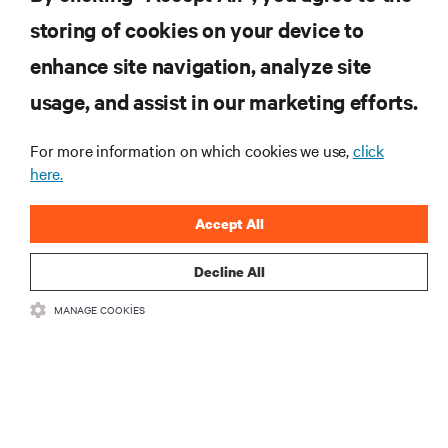
Teknolojideki en son trendleri öğrenmek için
storing of cookies on your device to
abone olun
enhance site navigation, analyze site
Veri merkezi ve altyapı yönetimine ilişkin en son
usage, and assist in our marketing efforts.
tartışmalar ve uzman görüşleri ile sektördeki en
önemli konular hakkında düzenli güncel bilgiler
edinin.
For more information on which cookies we use,
click
here.
ŞİMDİ KAYDOLUN
Accept All
Decline All
MANAGE COOKIES
KAYNAKLAR