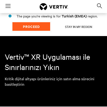
Menu
Op
sea
Turkish (EMEA)
The page you're viewing is for
region.
mod
PROCEED
STAY IN MY REGION
Vertiv™ XR Uygulaması ile
Sınırlarınızı Yıkın
Kritik dijital altyapı ürünleriniz için satın alma sürecini
basitleştirin