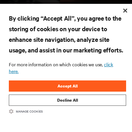
KAYNAKLAR
By clicking “Accept All”, you agree to the
storing of cookies on your device to
DESTEK
enhance site navigation, analyze site
KURUMSAL
usage, and assist in our marketing efforts.
For more information on which cookies we use,
click
here.
BIZIMLE ILETIŞIME GEÇIN
Accept All
Insta
Decline All
MANAGE COOKIES
•
•
Kullanım Şartları
Veri Gizliliği ve Çerez Politikası
Erişilebilirlik Beyanı
©
2026 Vertiv Group Corp. Tüm hakları saklıdır.