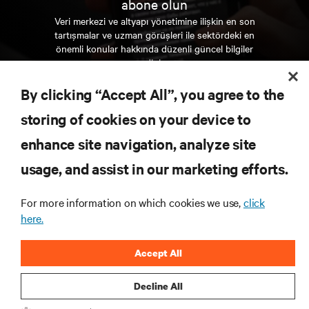
abone olun
Veri merkezi ve altyapı yönetimine ilişkin en son
tartışmalar ve uzman görüşleri ile sektördeki en
önemli konular hakkında düzenli güncel bilgiler
edinin.
By clicking “Accept All”, you agree to the
ŞİMDİ KAYDOLUN
storing of cookies on your device to
enhance site navigation, analyze site
KAYNAKLAR
usage, and assist in our marketing efforts.
DESTEK
For more information on which cookies we use,
click
here.
KURUMSAL
Accept All
Decline All