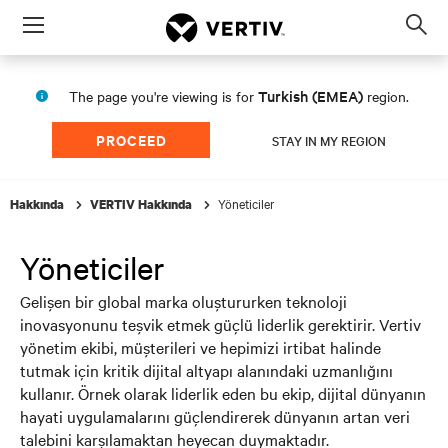
Menu
Op
sea
mod
Turkish (EMEA)
The page you're viewing is for
region.
PROCEED
STAY IN MY REGION
Yöneticiler
Hakkında
VERTIV Hakkında
Yöneticiler
Gelişen bir global marka oluştururken teknoloji
inovasyonunu teşvik etmek güçlü liderlik gerektirir. Vertiv
yönetim ekibi, müşterileri ve hepimizi irtibat halinde
tutmak için kritik dijital altyapı alanındaki uzmanlığını
kullanır. Örnek olarak liderlik eden bu ekip, dijital dünyanın
hayati uygulamalarını güçlendirerek dünyanın artan veri
talebini karşılamaktan heyecan duymaktadır.