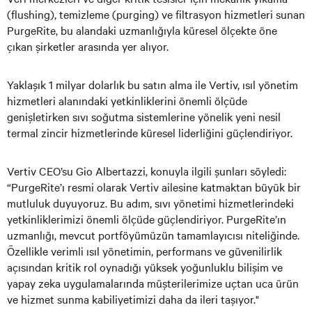
(flushing), temizleme (purging) ve filtrasyon hizmetleri sunan
PurgeRite, bu alandaki uzmanlığıyla küresel ölçekte öne
çıkan şirketler arasında yer alıyor.
Yaklaşık 1 milyar dolarlık bu satın alma ile Vertiv, ısıl yönetim
hizmetleri alanındaki yetkinliklerini önemli ölçüde
genişletirken sıvı soğutma sistemlerine yönelik yeni nesil
termal zincir hizmetlerinde küresel liderliğini güçlendiriyor.
Vertiv CEO’su Gio Albertazzi, konuyla ilgili şunları söyledi:
“PurgeRite’ı resmi olarak Vertiv ailesine katmaktan büyük bir
mutluluk duyuyoruz. Bu adım, sıvı yönetimi hizmetlerindeki
yetkinliklerimizi önemli ölçüde güçlendiriyor. PurgeRite’ın
uzmanlığı, mevcut portföyümüzün tamamlayıcısı niteliğinde.
Özellikle verimli ısıl yönetimin, performans ve güvenilirlik
açısından kritik rol oynadığı yüksek yoğunluklu bilişim ve
yapay zeka uygulamalarında müşterilerimize uçtan uca ürün
ve hizmet sunma kabiliyetimizi daha da ileri taşıyor."