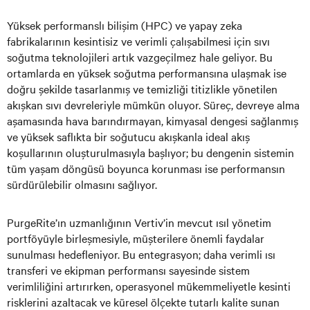
Yüksek performanslı bilişim (HPC) ve yapay zeka
fabrikalarının kesintisiz ve verimli çalışabilmesi için sıvı
soğutma teknolojileri artık vazgeçilmez hale geliyor. Bu
ortamlarda en yüksek soğutma performansına ulaşmak ise
doğru şekilde tasarlanmış ve temizliği titizlikle yönetilen
akışkan sıvı devreleriyle mümkün oluyor. Süreç, devreye alma
aşamasında hava barındırmayan, kimyasal dengesi sağlanmış
ve yüksek saflıkta bir soğutucu akışkanla ideal akış
koşullarının oluşturulmasıyla başlıyor; bu dengenin sistemin
tüm yaşam döngüsü boyunca korunması ise performansın
sürdürülebilir olmasını sağlıyor.
PurgeRite’ın uzmanlığının Vertiv’in mevcut ısıl yönetim
portföyüyle birleşmesiyle, müşterilere önemli faydalar
sunulması hedefleniyor. Bu entegrasyon; daha verimli ısı
transferi ve ekipman performansı sayesinde sistem
verimliliğini artırırken, operasyonel mükemmeliyetle kesinti
risklerini azaltacak ve küresel ölçekte tutarlı kalite sunan