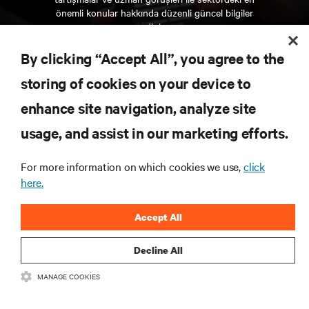
önemli konular hakkında düzenli güncel bilgiler
edinin.
By clicking “Accept All”, you agree to the
ŞİMDİ KAYDOLUN
storing of cookies on your device to
enhance site navigation, analyze site
KAYNAKLAR
usage, and assist in our marketing efforts.
DESTEK
For more information on which cookies we use,
click
here.
KURUMSAL
Accept All
Decline All
MANAGE COOKIES
BIZIMLE ILETIŞIME GEÇIN