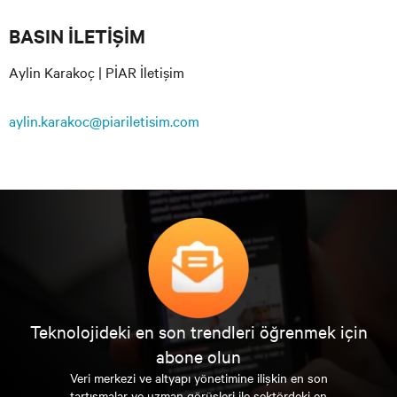
BASIN İLETİŞİM
Aylin Karakoç | PİAR İletişim
aylin.karakoc@piariletisim.com
Teknolojideki en son trendleri öğrenmek için
abone olun
Veri merkezi ve altyapı yönetimine ilişkin en son
tartışmalar ve uzman görüşleri ile sektördeki en