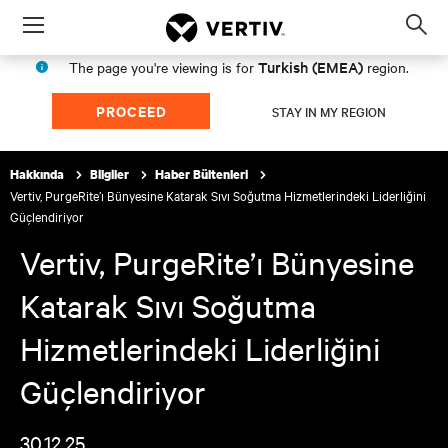
Menu
Op
sea
Turkish (EMEA)
The page you're viewing is for
region.
mod
PROCEED
STAY IN MY REGION
Hakkında
Bilgiler
Haber Bültenleri
Vertiv, PurgeRite’ı Bünyesine Katarak Sıvı Soğutma Hizmetlerindeki Liderliğini
Güçlendiriyor
Vertiv, PurgeRite’ı Bünyesine
Katarak Sıvı Soğutma
Hizmetlerindeki Liderliğini
Güçlendiriyor
30.12.25