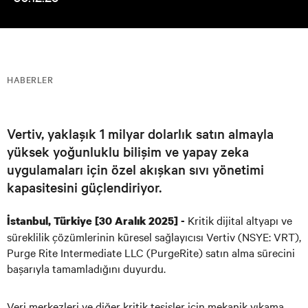
HABERLER
Vertiv, yaklaşık 1 milyar dolarlık satın almayla
yüksek yoğunluklu bilişim ve yapay zeka
uygulamaları için özel akışkan sıvı yönetimi
kapasitesini güçlendiriyor.
Kritik dijital altyapı ve
İstanbul, Türkiye [30 Aralık 2025] -
süreklilik çözümlerinin küresel sağlayıcısı Vertiv (NSYE: VRT),
Purge Rite Intermediate LLC (PurgeRite) satın alma sürecini
başarıyla tamamladığını duyurdu.
Veri merkezleri ve diğer kritik tesisler için mekanik yıkama