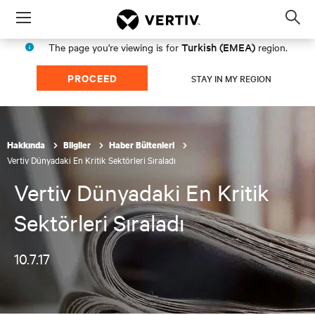
Menu
Op
sea
Turkish (EMEA)
The page you're viewing is for
region.
mod
PROCEED
STAY IN MY REGION
Hakkında
Bilgiler
Haber Bültenleri
Vertiv Dünyadaki En Kritik Sektörleri Sıraladı
Vertiv Dünyadaki En Kritik
Sektörleri Sıraladı
10.7.17