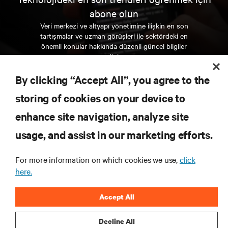
abone olun
Veri merkezi ve altyapı yönetimine ilişkin en son
tartışmalar ve uzman görüşleri ile sektördeki en
önemli konular hakkında düzenli güncel bilgiler
edinin.
By clicking “Accept All”, you agree to the
ŞİMDİ KAYDOLUN
storing of cookies on your device to
enhance site navigation, analyze site
KAYNAKLAR
usage, and assist in our marketing efforts.
DESTEK
For more information on which cookies we use,
click
here.
KURUMSAL
Accept All
Decline All