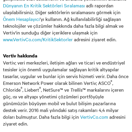
Dünyanın En Kritik Sektörleri Sıralaması
adlı rapordan
ulaşılabilirsiniz. Diğer sektörlerin sıralamasını görmek için
Önem Hesaplayıcı
'yı kullanın. Ağ kullanılabilirliği sağlayan
teknolojiler ve çözümler hakkında daha fazla bilgi almak ve
Vertiv'in sunduğu diğer içeriklere ulaşmak için
www.VertivCo.com/KritikSektorler
adresini ziyaret edin.
Vertiv hakkında
Vertiv; veri merkezleri, iletişim ağları ve ticari ve endüstriyel
tesisler için önemli uygulamalar sağlayan kritik altyapılar
tasarlar, uygular ve bunlar için servis hizmeti verir. Daha önce
®
Emerson Network Power olarak bilinen Vertiv; ASCO
,
®
®
Chloride
, Liebert
, NetSure™ ve
Trellis
™ markalarını içeren
güç, ısı ve altyapı yönetimi çözümleri portföyüyle
günümüzün büyüyen mobil ve bulut bilişim pazarlarına
destek verir. 2016 mali yılındaki satış rakamları 4,4 milyar
doları bulmuştur. Daha fazla bilgi için
VertivCo.com
adresini
ziyaret edin.