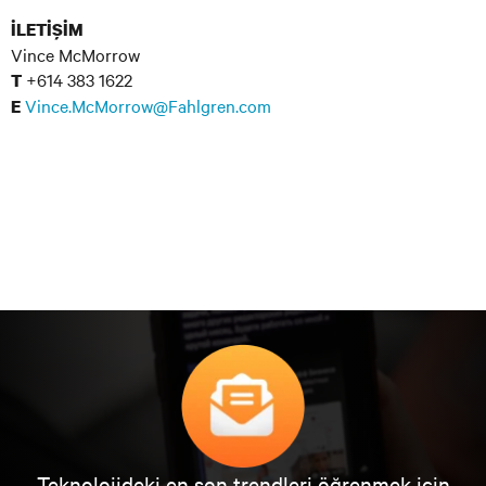
İLETİŞİM
Vince McMorrow
+614 383 1622
T
Vince.McMorrow@Fahlgren.com
E
Teknolojideki en son trendleri öğrenmek için