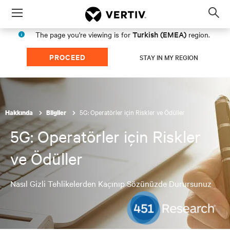
Menu
Op
sea
Turkish (EMEA)
The page you're viewing is for
region.
mod
PROCEED
STAY IN MY REGION
5G: Operatörler için Riskler ve Ödüller
Hakkında
Bilgiler
5G: Operatörler için Riskler
ve Ödüller
Nasıl Gizli Tehlikelerden Kaçınıp Sözünüzde Durursunuz