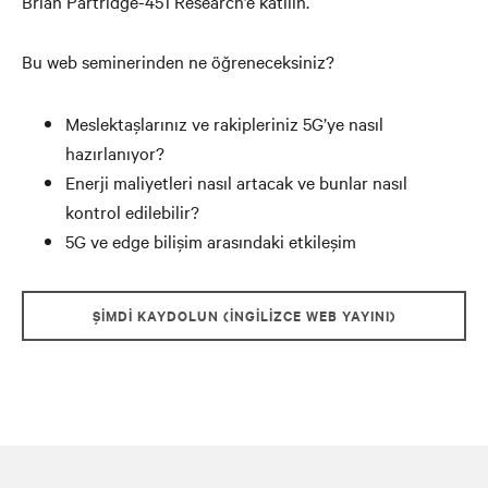
Brian Partridge-451 Research’e katılın.
Bu web seminerinden ne öğreneceksiniz?
Meslektaşlarınız ve rakipleriniz 5G’ye nasıl
hazırlanıyor?
Enerji maliyetleri nasıl artacak ve bunlar nasıl
kontrol edilebilir?
5G ve edge bilişim arasındaki etkileşim
ŞIMDI KAYDOLUN (İNGILIZCE WEB YAYINI)