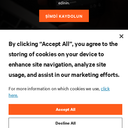
edinin.
ŞİMDİ KAYDOLUN
KAYNAKLAR
By clicking “Accept All”, you agree to the
storing of cookies on your device to
DESTEK
enhance site navigation, analyze site
KURUMSAL
usage, and assist in our marketing efforts.
For more information on which cookies we use,
click
here.
BIZIMLE ILETIŞIME GEÇIN
Accept All
Insta
Decline All