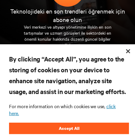
Teknolojideki en son trendleri öğrenmek için
abone olun
Veri merkezi ve altyapı yönetimine ilişkin en son
tartışmalar ve uzman görüşleri ile sektördeki en
önemli konular hakkında düzenli güncel bilgiler
edinin.
By clicking “Accept All”, you agree to the
ŞİMDİ KAYDOLUN
storing of cookies on your device to
enhance site navigation, analyze site
KAYNAKLAR
usage, and assist in our marketing efforts.
DESTEK
For more information on which cookies we use,
click
here.
KURUMSAL
Accept All