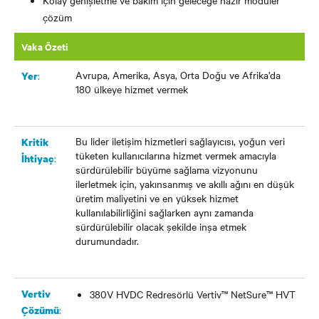
Kolay genişletme ve bakım için geleceğe hazır modüler
çözüm
Vaka Özeti
Avrupa, Amerika, Asya, Orta Doğu ve Afrika’da
:
Yer
180 ülkeye hizmet vermek
Bu lider iletişim hizmetleri sağlayıcısı, yoğun veri
Kritik
tüketen kullanıcılarına hizmet vermek amacıyla
:
İhtiyaç
sürdürülebilir büyüme sağlama vizyonunu
ilerletmek için, yakınsanmış ve akıllı ağını en düşük
üretim maliyetini ve en yüksek hizmet
kullanılabilirliğini sağlarken aynı zamanda
sürdürülebilir olacak şekilde inşa etmek
durumundadır.
Vertiv
380V HVDC Redresörlü Vertiv™ NetSure™ HVT
:
Çözümü