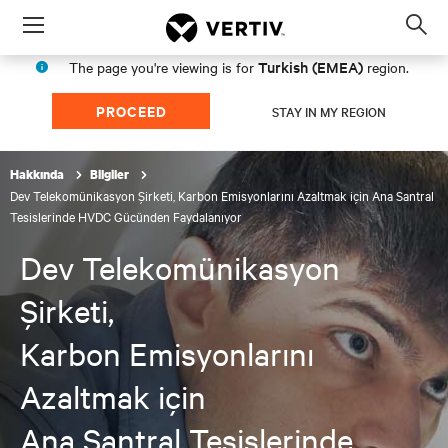
Menu
Op
sea
Turkish (EMEA)
The page you're viewing is for
region.
mod
PROCEED
STAY IN MY REGION
Hakkında
Bilgiler
Dev Telekomünikasyon Şirketi, Karbon Emisyonlarını Azaltmak için Ana Santral
Tesislerinde HVDC Gücünden Faydalanıyor
Dev Telekomünikasyon
Şirketi,
Karbon Emisyonlarını
Azaltmak için
Ana Santral Tesislerinde