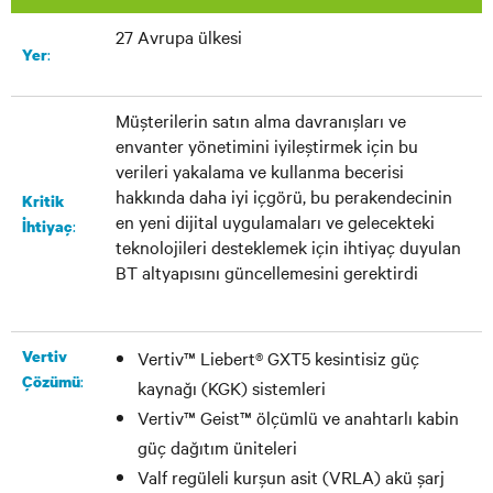
27 Avrupa ülkesi
:​
Yer
Müşterilerin satın alma davranışları ve
envanter yönetimini iyileştirmek için bu
verileri yakalama ve kullanma becerisi
hakkında daha iyi içgörü, bu perakendecinin
Kritik
en yeni dijital uygulamaları ve gelecekteki
:
İhtiyaç
teknolojileri desteklemek için ihtiyaç duyulan
BT altyapısını güncellemesini gerektirdi
Vertiv
Vertiv™ Liebert® GXT5 kesintisiz güç
:
Çözümü
kaynağı (KGK) sistemleri
Vertiv™ Geist™ ölçümlü ve anahtarlı kabin
güç dağıtım üniteleri
Valf regüleli kurşun asit (VRLA) akü şarj