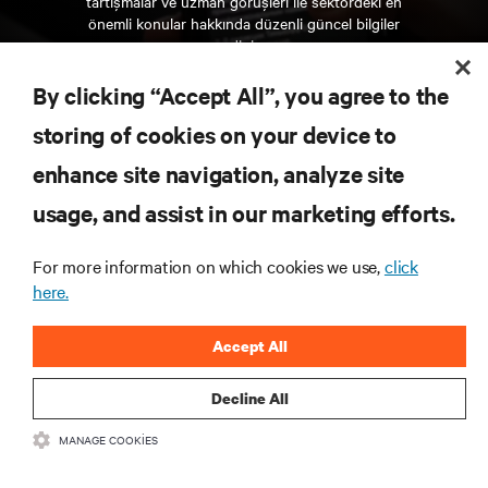
tartışmalar ve uzman görüşleri ile sektördeki en
önemli konular hakkında düzenli güncel bilgiler
edinin.
By clicking “Accept All”, you agree to the
ŞİMDİ KAYDOLUN
storing of cookies on your device to
enhance site navigation, analyze site
KAYNAKLAR
usage, and assist in our marketing efforts.
DESTEK
For more information on which cookies we use,
click
here.
KURUMSAL
Accept All
Decline All
MANAGE COOKIES
BIZIMLE ILETIŞIME GEÇIN