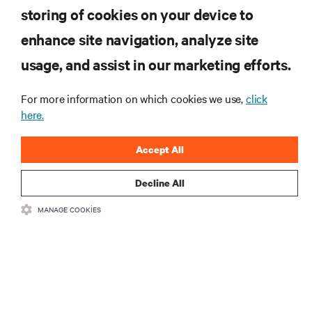
storing of cookies on your device to
enhance site navigation, analyze site
KAYNAKLAR
usage, and assist in our marketing efforts.
DESTEK
For more information on which cookies we use,
click
here.
KURUMSAL
Accept All
Decline All
MANAGE COOKIES
BIZIMLE ILETIŞIME GEÇIN
Insta
•
•
Kullanım Şartları
Veri Gizliliği ve Çerez Politikası
Erişilebilirlik Beyanı
©
2026 Vertiv Group Corp. Tüm hakları saklıdır.