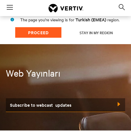
Menu
Op
sea
Turkish (EMEA)
The page you're viewing is for
region.
mod
PROCEED
STAY IN MY REGION
Web Yayınları
Gönder