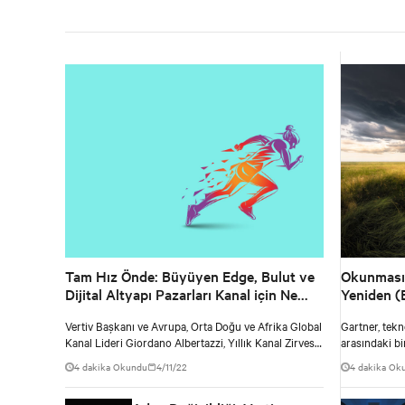
Tam Hız Önde: Büyüyen Edge, Bulut ve
Okunması 
Dijital Altyapı Pazarları Kanal için Ne
Yeniden 
Anlama Geliyor
Vertiv Başkanı ve Avrupa, Orta Doğu ve Afrika Global
Gartner, tekno
Kanal Lideri Giordano Albertazzi, Yıllık Kanal Zirvesi
arasındaki b
ve Ödülleri 2021’de başarılı bir not aldı ve şirketin
Egemen Bulutl
4 dakika Okundu
4/11/22
4 dakika Ok
kanal iş ortaklarına olan bağlılığının altını çizdi.
teknolojiler
yayımladı.