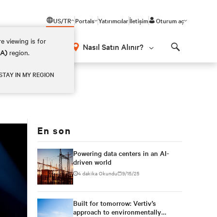
US/TR
Portals
Yatırımcılar
İletişim
Oturum aç
e viewing is for
Nasıl Satın Alınır?
EA)
region.
Search
STAY IN MY REGION
En son
Powering data centers in an AI-
driven world
4 dakika Okundu
9/15/25
Built for tomorrow: Vertiv’s
approach to environmentally