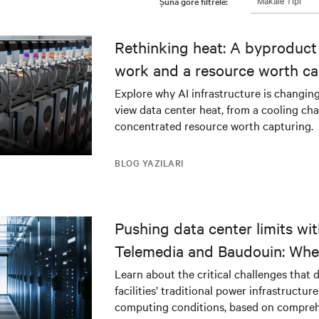
Makale Tipi
Şuna göre filtrele:
Rethinking heat: A byproduct 
work and a resource worth ca
Explore why AI infrastructure is changin
view data center heat, from a cooling cha
concentrated resource worth capturing.
BLOG YAZILARI
Pushing data center limits wi
Telemedia and Baudouin: Whe
workloads meet outdated crit
Learn about the critical challenges that 
facilities’ traditional power infrastructur
infrastructure
computing conditions, based on compreh