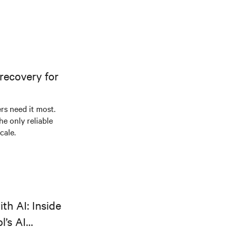
recovery for
s need it most.
he only reliable
cale.
th AI: Inside
l’s AI