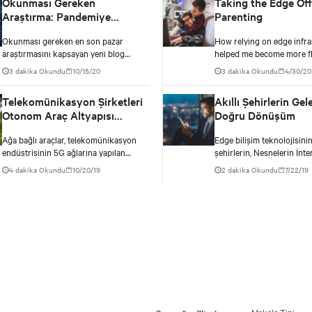
Okunması Gereken
Taking the Edge Off
Araştırma: Pandemiye
Parenting
Dayanıklı Veri Merkezleri
Okunması gereken en son pazar
How relying on edge infra
Gelecek için Umut Sunar
araştırmasını kapsayan yeni blog
helped me become more fle
serisinin ilki, veri merkezi sektörünün
parent
3 dakika Okundu
10/15/20
3 dakika Okundu
4/30/20
gelecekteki pandemiler için nasıl
hazırlandığına dair bir Uptime Institute
Telekomünikasyon Şirketleri
Akıllı Şehirlerin Ge
raporudur.
Otonom Araç Altyapısı
Doğru Dönüşüm
Konusunda Yol Ayrımında
Ağa bağlı araçlar, telekomünikasyon
Edge bilişim teknolojisinin 
endüstrisinin 5G ağlarına yapılan
şehirlerin, Nesnelerin İnte
yoğun yatırımları telafi etmesine
AI’nin geleceğini nasıl şeki
4 dakika Okundu
10/20/19
2 dakika Okundu
7/22/19
yardımcı olan güçlü fırsatlardan biridir.
keşfedin.