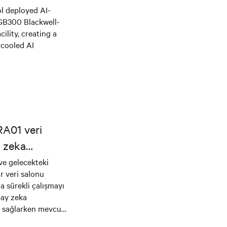
l deployed AI-
 GB300 Blackwell-
ility, creating a
-cooled AI
RA01 veri
y zeka
liyor
 ve gelecekteki
r veri salonu
a sürekli çalışmayı
pay zeka
a sağlarken mevcut
re olmak