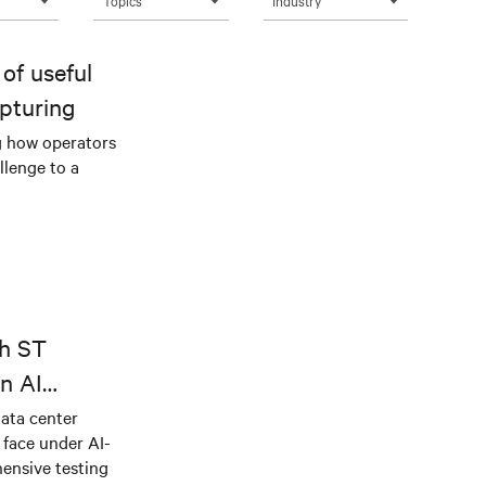
Topics
Industry
of useful
pturing
g how operators
llenge to a
th ST
n AI
ical power
data center
e face under AI-
ensive testing