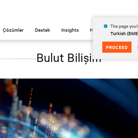
The page you'r
Çözümler
Destek
Insights
Hakkında
Turkish (EM
PROCEED
Bulut Bilişim