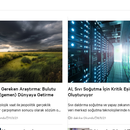
Gereken Araştırma: Bulutu
AI, Sıvı Soğutma İçin Kritik Eşi
(Egemen) Dünyaya Getirme
Oluşturuyor
lojik vaat ile jeopolitik gerçeklik
Sıvı daldırma soğutma ve yapay zekan
ir çarpışmanın sonucu olarak sözüm ona
veri merkezi soğutma teknolojilerinde n
arın ortaya çıkışını içeren yeni
değişikliklere neden olduğu hakkında da
undu
11/3/21
3 dakika Okundu
8/5/21
 hakkındaki en son Hype Döngüsü’nü
edinin.