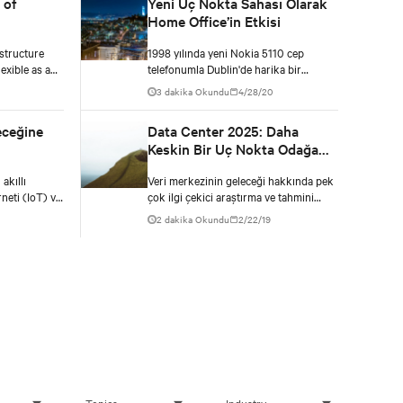
 of
Yeni Uç Nokta Sahası Olarak
Home Office’in Etkisi
structure
1998 yılında yeni Nokia 5110 cep
xible as a
telefonumla Dublin'de harika bir
Temple Bar binasındaydım. İnternetin
3 dakika Okundu
4/28/20
toplumsal davranışları nasıl
değiştireceğiyle ilgili bir sunuma
leceğine
Data Center 2025: Daha
katıldım. Sunumu yapan kişi bize
Keskin Bir Uç Nokta Odağa
göstereceği şeyin yasa dışı olduğunu
Giriyor
söyledi. Biraz hile söz konusu
akıllı
Veri merkezinin geleceği hakkında pek
olduğundan birbirimize şaşkınlıkla
rneti (IoT) ve
çok ilgi çekici araştırma ve tahmini
baktık. Ardından, İrlanda'da yasa dışı
llendirdiğini
keşfedin ve 5G ağları yaygınlaştıkça uç
olan iki Tümleşik Hizmetler Dijital Ağı
2 dakika Okundu
2/22/19
noktanın neden gitgide daha kritik
(ISDN) hattının bant genişliği ile IP
önem kazanacağını öğrenin.
üzerinden bir telefon görüşmesi
yapmaya başladı.