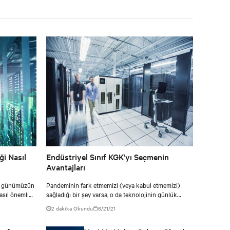
ği Nasıl
Endüstriyel Sınıf KGK’yı Seçmenin
Avantajları
ın günümüzün
Pandeminin fark etmemizi (veya kabul etmemizi)
asıl önemli
sağladığı bir şey varsa, o da teknolojinin günlük
ha fazla bilgi
hayatımızın çok önemli bir parçası haline geldiği ve
2 dakika Okundu
6/21/21
bu da bir lüks olmaktan çok bir zorunluluk haline
geldiğidir.