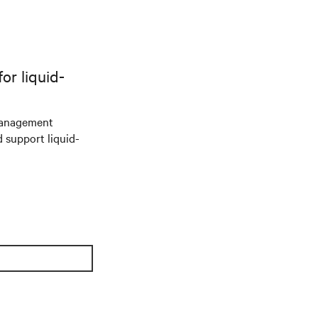
r liquid-
management
d support liquid-