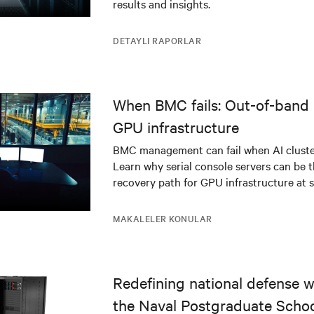
results and insights.
DETAYLI RAPORLAR
When BMC fails: Out-of-band 
GPU infrastructure
BMC management can fail when AI cluster
Learn why serial console servers can be t
recovery path for GPU infrastructure at s
MAKALELER KONULAR
Redefining national defense wi
the Naval Postgraduate Schoo