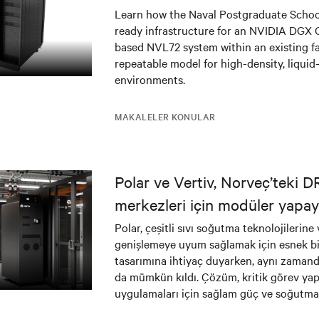
infrastructure deployment
Learn how the Naval Postgraduate Schoo
ready infrastructure for an NVIDIA DGX
based NVL72 system within an existing fac
repeatable model for high-density, liquid
environments.
MAKALELER KONULAR
Polar ve Vertiv, Norveç’teki D
merkezleri için modüler yapa
çözümüyle inovasyonu destek
Polar, çeşitli sıvı soğutma teknolojilerine
genişlemeye uyum sağlamak için esnek bi
tasarımına ihtiyaç duyarken, aynı zamand
da mümkün kıldı. Çözüm, kritik görev ya
uygulamaları için sağlam güç ve soğutm
altyapıları ile sorunsuz bir şekilde enteg